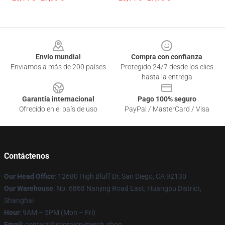
Footer
Envío mundial
Compra con confianza
Enviamos a más de 200 países
Protegido 24/7 desde los clics
hasta la entrega
Garantía internacional
Pago 100% seguro
Ofrecido en el país de uso
PayPal / MasterCard / Visa
Contáctenos
Our Head Office
: 12680 High Bluff Dr, San Diego, CA 92130
Our Warehouse
: No. 6868 Nanjing Road East, Huangpu District,
Shanghai
Hour
: 9AM – 5PM (Mon – Fri)
Email
: contact@scorpion-merch.shop