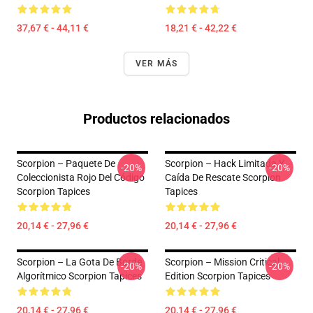
37,67 € - 44,11 €
18,21 € - 42,22 €
VER MÁS
Productos relacionados
Scorpion – Paquete De
Scorpion – Hack Limitada Y
-20%
-20%
Coleccionista Rojo Del Código
Caída De Rescate Scorpion
Scorpion Tapices
Tapices
20,14 € - 27,96 €
20,14 € - 27,96 €
Scorpion – La Gota De Borde
Scorpion – Mission Critical
-20%
-20%
Algorítmico Scorpion Tapices
Edition Scorpion Tapices
20,14 € - 27,96 €
20,14 € - 27,96 €