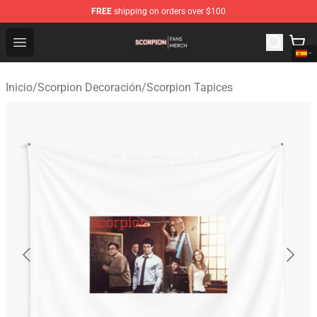
FREE
shipping on orders over $100
Scorpion Shop - Official Scorpion Merchandise Store
Open menu
Inicio
/
Scorpion Decoración
/
Scorpion Tapices