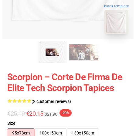
blank template
Scorpion – Corte De Firma De
Elite Tech Scorpion Tapices
(2 customer reviews)
€25.19
€20.15
-20%
$21.90
Size
95x73cm
100x150cm
130x150cm