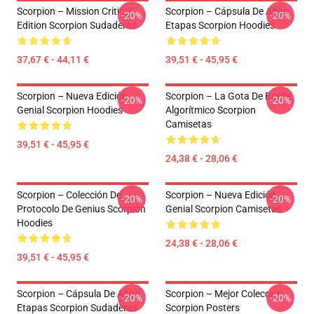
Scorpion – Mission Critical
Scorpion – Cápsula De Altas
-20%
-20%
Edition Scorpion Sudaderas
Etapas Scorpion Hoodies
37,67 € - 44,11 €
39,51 € - 45,95 €
Scorpion – Nueva Edición
Scorpion – La Gota De Borde
-20%
-20%
Genial Scorpion Hoodies
Algorítmico Scorpion
Camisetas
39,51 € - 45,95 €
24,38 € - 28,06 €
Scorpion – Colección De
Scorpion – Nueva Edición
-20%
-20%
Protocolo De Genius Scorpion
Genial Scorpion Camisetas
Hoodies
24,38 € - 28,06 €
39,51 € - 45,95 €
Scorpion – Cápsula De Altas
Scorpion – Mejor Colección
-20%
-20%
Etapas Scorpion Sudaderas
Scorpion Posters