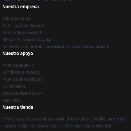
Nuestra empresa
Sobre nosotros
Términos y condiciones
Política de privacidad
DMCA - Política de Copyright
CA SB657: Ley de transparencia en la cadena de suministro
Nuestro apoyo
Políticas de envío
Condiciones de pago
Políticas de reembolso
Contáctenos
Ayuda al cliente (FAQ)
Mayorista
Nuestra tienda
Ofrecemos productos de alta calidad diseñados específicamente por
nuestro equipo de clase mundial. Ofrecemos una variedad de