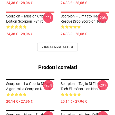
24,38 € - 28,06 €
24,38 € - 28,06 €
Scorpion – Mission Critical
Scorpion – Limitato Hack &
-20%
-20%
Edition Scorpion T-Shirt
Rescue Drop Scorpion T-Shirt
24,38 € - 28,06 €
24,38 € - 28,06 €
VISUALIZZA ALTRO
Prodotti correlati
Scorpion – La Goccia Di Bordo
Scorpion – Taglio Di Firma
-20%
-20%
Algoritmica Scorpion Nastri
Tech Elite Scorpion Nastri
20,14 € - 27,96 €
20,14 € - 27,96 €
Scorpion – Nuova Edizione
Scorpion – Migliore Collezione