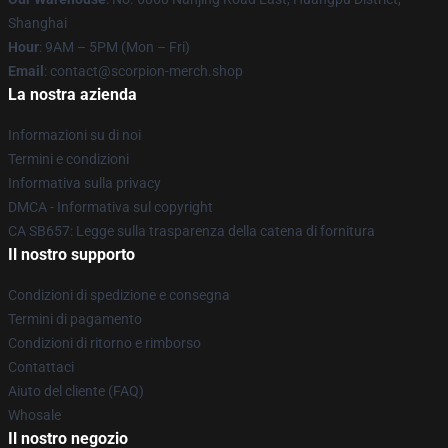
Shanghai
Hour
: 9AM – 5PM (Mon – Fri)
Email
: contact@scorpion-merch.shop
La nostra azienda
Informazioni su di noi
Termini e condizioni
Informativa sulla privacy
DMCA - Informativa sul copyright
CA SB657: Legge sulla trasparenza della catena di fornitura
Il nostro supporto
Condizioni di spedizione e consegna
Termini di pagamento
Condizioni di ritorno e rimborso
Contattaci
Aiuto del cliente (FAQ)
Whosale
Il nostro negozio