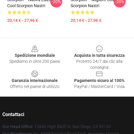
-20%
-20%
Cool Scorpion Nastri
Scorpion Nastri
20,14 € - 27,96 €
20,14 € - 27,96 €
Footer
Spedizione mondiale
Acquista in tutta sicurezza
Spediamo in oltre 200 paesi
Protetto 24/7 dai clic alla
consegna
Garanzia internazionale
Pagamento sicuro al 100%
Offerto nel paese di utilizzo
PayPal / MasterCard / Visa
Contattaci
Our Head Office
: 12680 High Bluff Dr, San Diego, CA 92130
Our Warehouse
: No. 6868 Nanjing Road East, Huangpu District,