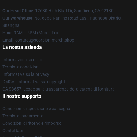
Our Head Office
: 12680 High Bluff Dr, San Diego, CA 92130
Our Warehouse
: No. 6868 Nanjing Road East, Huangpu District,
Shanghai
Hour
: 9AM – 5PM (Mon – Fri)
Email
: contact@scorpion-merch.shop
La nostra azienda
Informazioni su di noi
Termini e condizioni
Informativa sulla privacy
DMCA - Informativa sul copyright
CA SB657: Legge sulla trasparenza della catena di fornitura
Il nostro supporto
Condizioni di spedizione e consegna
Termini di pagamento
Condizioni di ritorno e rimborso
Contattaci