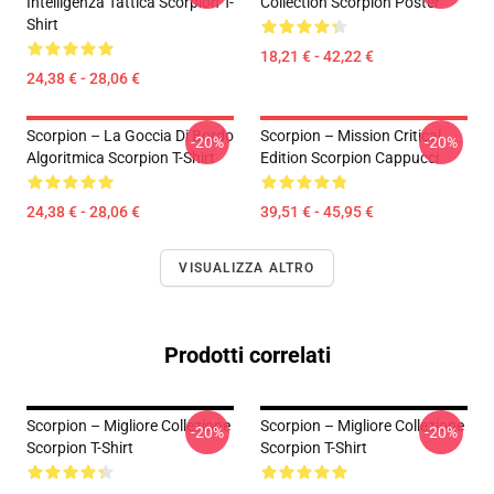
Intelligenza Tattica Scorpion T-
Collection Scorpion Poster
Shirt
18,21 € - 42,22 €
24,38 € - 28,06 €
Scorpion – La Goccia Di Bordo
Scorpion – Mission Critical
-20%
-20%
Algoritmica Scorpion T-Shirt
Edition Scorpion Cappucci
24,38 € - 28,06 €
39,51 € - 45,95 €
VISUALIZZA ALTRO
Prodotti correlati
Scorpion – Migliore Collezione
Scorpion – Migliore Collezione
-20%
-20%
Scorpion T-Shirt
Scorpion T-Shirt