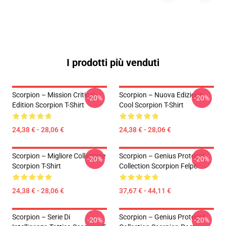
I prodotti più venduti
Scorpion – Mission Critical
Scorpion – Nuova Edizione
-20%
-20%
Edition Scorpion T-Shirt
Cool Scorpion T-Shirt
24,38 € - 28,06 €
24,38 € - 28,06 €
Scorpion – Migliore Collezione
Scorpion – Genius Protocol
-20%
-20%
Scorpion T-Shirt
Collection Scorpion Felpe
24,38 € - 28,06 €
37,67 € - 44,11 €
Scorpion – Serie Di
Scorpion – Genius Protocol
-20%
-20%