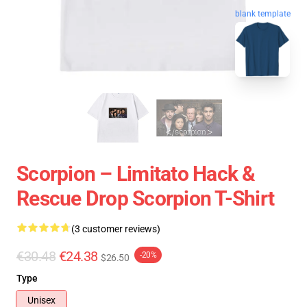
blank template
Scorpion – Limitato Hack &
Rescue Drop Scorpion T-Shirt
(3 customer reviews)
€30.48
€24.38
-20%
$26.50
Type
Unisex