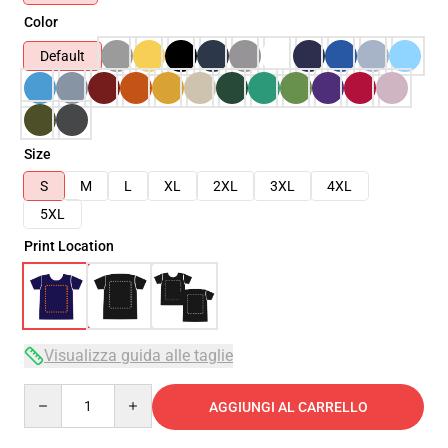
Color
Default
Size
S
M
L
XL
2XL
3XL
4XL
5XL
Print Location
Visualizza guida alle taglie
Quantity
AGGIUNGI AL CARRELLO