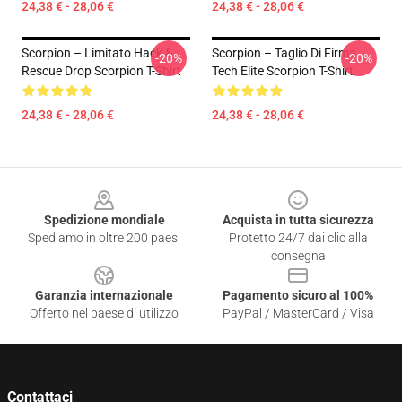
24,38 € - 28,06 €
24,38 € - 28,06 €
Scorpion – Limitato Hack &
Scorpion – Taglio Di Firma
-20%
-20%
Rescue Drop Scorpion T-Shirt
Tech Elite Scorpion T-Shirt
24,38 € - 28,06 €
24,38 € - 28,06 €
Footer
Spedizione mondiale
Acquista in tutta sicurezza
Spediamo in oltre 200 paesi
Protetto 24/7 dai clic alla
consegna
Garanzia internazionale
Pagamento sicuro al 100%
Offerto nel paese di utilizzo
PayPal / MasterCard / Visa
Contattaci