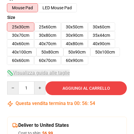
Mouse Pad
LED Mouse Pad
Size
25x30cm
25x60cm
30x50cm
30x60cm
30x70cm
30x80cm
30x90cm
35x44cm
40x60cm
40x70cm
40x80cm
40x90cm
40x100cm
50x80cm
50x90cm
50x100cm
60x60cm
60x70cm
60x90cm
Visualizza guida alle taglie
Quantity
AGGIUNGI AL CARRELLO
Questa vendita termina tra
00
:
56
:
54
Deliver to United States
Cost to ship:
$6.99