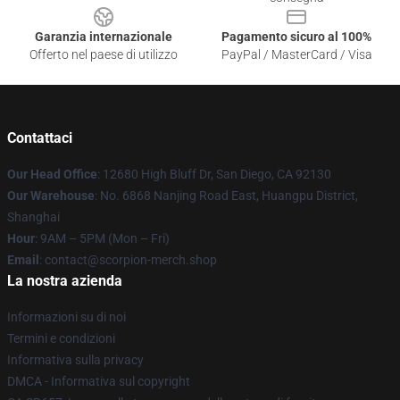
Garanzia internazionale
Pagamento sicuro al 100%
Offerto nel paese di utilizzo
PayPal / MasterCard / Visa
Contattaci
Our Head Office
: 12680 High Bluff Dr, San Diego, CA 92130
Our Warehouse
: No. 6868 Nanjing Road East, Huangpu District,
Shanghai
Hour
: 9AM – 5PM (Mon – Fri)
Email
: contact@scorpion-merch.shop
La nostra azienda
Informazioni su di noi
Termini e condizioni
Informativa sulla privacy
DMCA - Informativa sul copyright