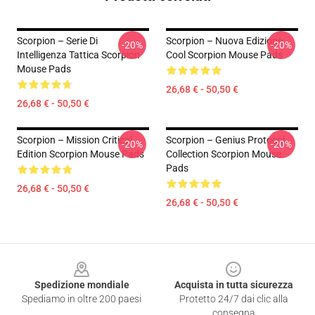
Scorpion – Serie Di
Scorpion – Nuova Edizione
-20%
-20%
Intelligenza Tattica Scorpion
Cool Scorpion Mouse Pads
Mouse Pads
26,68 € - 50,50 €
26,68 € - 50,50 €
Scorpion – Mission Critical
Scorpion – Genius Protocol
-20%
-20%
Edition Scorpion Mouse Pads
Collection Scorpion Mouse
Pads
26,68 € - 50,50 €
26,68 € - 50,50 €
Footer
Spedizione mondiale
Acquista in tutta sicurezza
Spediamo in oltre 200 paesi
Protetto 24/7 dai clic alla
consegna