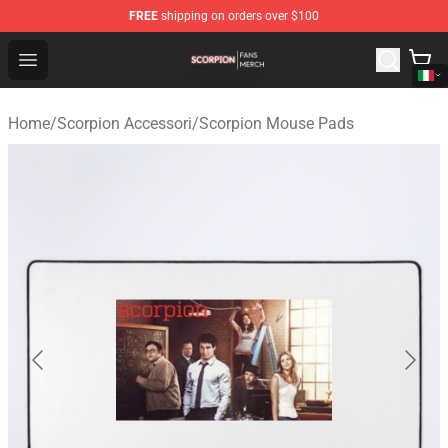
FREE
shipping on orders over $100
Scorpion Shop - Official Scorpion Merchandise Store
Open menu
Home
/
Scorpion Accessori
/
Scorpion Mouse Pads