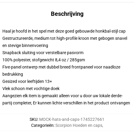
Beschrijving
Haal je hoofd in het spel met deze goed gebouwde honkbal-stijl cap
Gestructureerde, medium tot high-profile kroon met gebogen snavel
en stevige binnenvoering
Snapback sluiting voor verstelbare pasvorm
100% polyester, stofgewicht 8,4 oz / 285gsm
Five-panel ontwerp met dubbel breed frontpaneel voor naadloze
bedrukking
Gesized voor leeftijden 13+
Vlek schoon met vochtige doek
Aangezien elk item is gemaakt alleen voor u door uw lokale derde-
partij completer, Er kunnen lichte verschillen in het product ontvangen
SKU
:
MOCK-hats-and-caps-1745227661
Categorieën
:
Scorpion Hoeden en caps
,