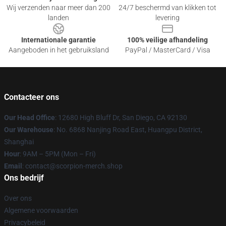
Wij verzenden naar meer dan 200
24/7 beschermd van klikken tot
landen
levering
Internationale garantie
100% veilige afhandeling
Aangeboden in het gebruiksland
PayPal / MasterCard / Visa
Contacteer ons
Our Head Office
: 12680 High Bluff Dr, San Diego, CA 92130
Our Warehouse
: No. 6868 Nanjing Road East, Huangpu District,
Shanghai
Hour
: 9AM – 5PM (Mon – Fri)
Email
: contact@scorpion-merch.shop
Ons bedrijf
Over ons
Algemene voorwaarden
Privacybeleid