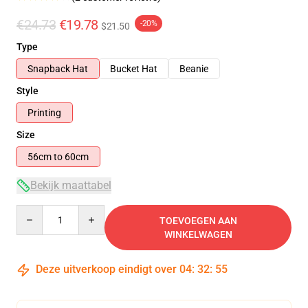
€24.73
€19.78
-20%
$21.50
Type
Snapback Hat
Bucket Hat
Beanie
Style
Printing
Size
56cm to 60cm
Bekijk maattabel
Quantity
TOEVOEGEN AAN
WINKELWAGEN
Deze uitverkoop eindigt over
04
:
32
:
54