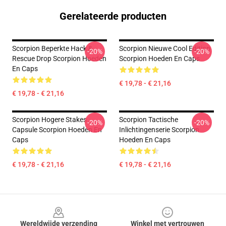
Gerelateerde producten
Scorpion Beperkte Hack &
Scorpion Nieuwe Cool Edition
-20%
-20%
Rescue Drop Scorpion Hoeden
Scorpion Hoeden En Caps
En Caps
€ 19,78 - € 21,16
€ 19,78 - € 21,16
Scorpion Hogere Stakes
Scorpion Tactische
-20%
-20%
Capsule Scorpion Hoeden En
Inlichtingenserie Scorpion
Caps
Hoeden En Caps
€ 19,78 - € 21,16
€ 19,78 - € 21,16
Footer
Wereldwijde verzending
Winkel met vertrouwen