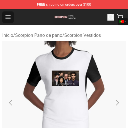
FREE
shipping on orders over $100
Scorpion Shop - Official Scorpion Merchandise Store
Open menu
Início
/
Scorpion Pano de pano
/
Scorpion Vestidos