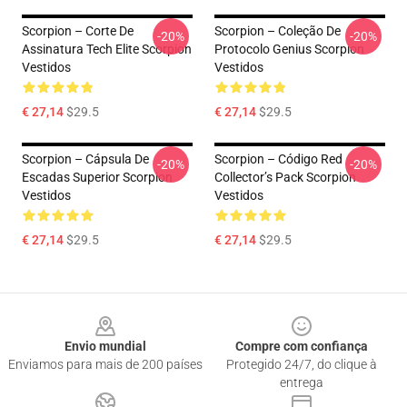
Scorpion – Corte De
Scorpion – Coleção De
-20%
-20%
Assinatura Tech Elite Scorpion
Protocolo Genius Scorpion
Vestidos
Vestidos
€ 27,14
$29.5
€ 27,14
$29.5
Scorpion – Cápsula De
Scorpion – Código Red
-20%
-20%
Escadas Superior Scorpion
Collector’s Pack Scorpion
Vestidos
Vestidos
€ 27,14
$29.5
€ 27,14
$29.5
Footer
Envio mundial
Compre com confiança
Enviamos para mais de 200 países
Protegido 24/7, do clique à
entrega