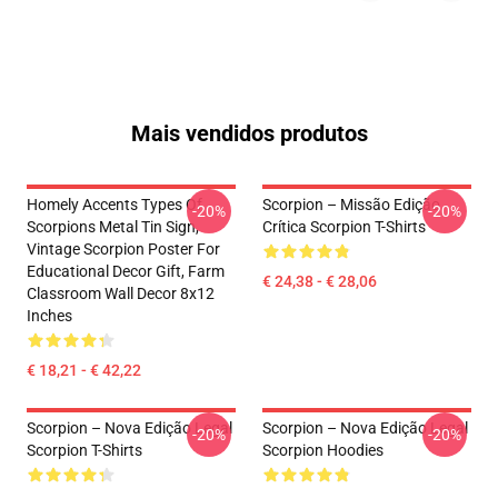
Mais vendidos produtos
Homely Accents Types Of
Scorpion – Missão Edição
-20%
-20%
Scorpions Metal Tin Sign,
Crítica Scorpion T-Shirts
Vintage Scorpion Poster For
Educational Decor Gift, Farm
€ 24,38 - € 28,06
Classroom Wall Decor 8x12
Inches
€ 18,21 - € 42,22
Scorpion – Nova Edição Legal
Scorpion – Nova Edição Legal
-20%
-20%
Scorpion T-Shirts
Scorpion Hoodies