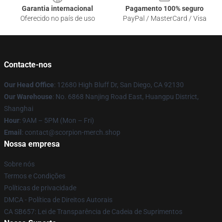
Garantia internacional
Pagamento 100% seguro
Oferecido no país de uso
PayPal / MasterCard / Visa
Contacte-nos
Our Head Office
: 12680 High Bluff Dr, San Diego, CA 92130
Our Warehouse
: No. 6868 Nanjing Road East, Huangpu District,
Shanghai
Hour
: 9AM – 5PM (Mon – Fri)
Email
: contact@scorpion-merch.shop
Nossa empresa
Sobre nós
Termos e Condições
Políticas de privacidade
DMCA - Política de Direitos Autorais
CA SB657: Lei de Transparência de Cadeia de Suprimentos