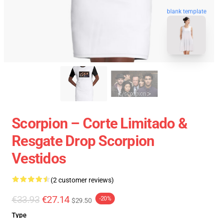
blank template
Scorpion – Corte Limitado &
Resgate Drop Scorpion
Vestidos
(2 customer reviews)
€33.93
€27.14
-20%
$29.50
Type