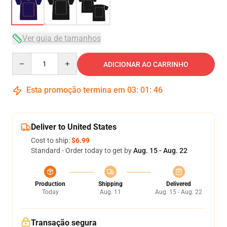
Ver guia de tamanhos
Quantity
ADICIONAR AO CARRINHO
Esta promoção termina em
03
:
01
:
46
Deliver to United States
Cost to ship:
$6.99
Standard - Order today to get by
Aug. 15 - Aug. 22
Production
Shipping
Delivered
Today
Aug. 11
Aug. 15 - Aug. 22
Transação segura