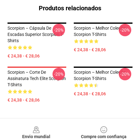
Produtos relacionados
Scorpion – Cápsula De
Scorpion – Melhor Coleção
-20%
-20%
Escadas Superior Scorpion T-
Scorpion T-Shirts
Shirts
€ 24,38 - € 28,06
€ 24,38 - € 28,06
Scorpion – Corte De
Scorpion – Melhor Coleção
-20%
-20%
Assinatura Tech Elite Scorpion
Scorpion T-Shirts
T-Shirts
€ 24,38 - € 28,06
€ 24,38 - € 28,06
Footer
Envio mundial
Compre com confiança