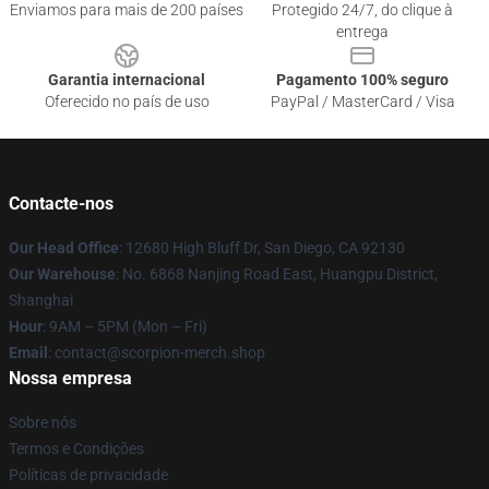
Enviamos para mais de 200 países
Protegido 24/7, do clique à
entrega
Garantia internacional
Pagamento 100% seguro
Oferecido no país de uso
PayPal / MasterCard / Visa
Contacte-nos
Our Head Office
: 12680 High Bluff Dr, San Diego, CA 92130
Our Warehouse
: No. 6868 Nanjing Road East, Huangpu District,
Shanghai
Hour
: 9AM – 5PM (Mon – Fri)
Email
: contact@scorpion-merch.shop
Nossa empresa
Sobre nós
Termos e Condições
Políticas de privacidade