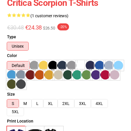
Crítica Scorpion T-Shirts
(1 customer reviews)
€30.48
€24.38
-20%
$26.50
Type
Unisex
Color
Default
Size
S
M
L
XL
2XL
3XL
4XL
5XL
Print Location