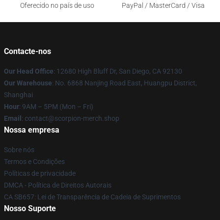
Oferecido no país de uso
PayPal / MasterCard / Visa
Contacte-nos
Our Head Office
: 12680 High Bluff Dr, San Diego, CA 92130
Our Warehouse
: No. 6868 Nanjing Road East, Huangpu District,
Shanghai
Hour
: 9AM – 5PM (Mon – Fri)
Email
: contact@scorpion-merch.shop
Nossa empresa
Sobre nós
Termos e Condições
Políticas de privacidade
DMCA - Política de Direitos Autorais
CA SB657: Lei de Transparência de Cadeia de Suprimentos
Nosso Suporte