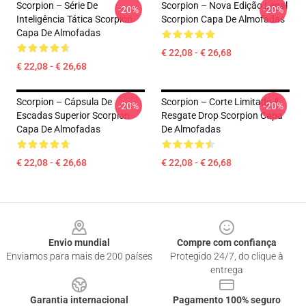
Scorpion – Série De
Scorpion – Nova Edição Legal
-20%
-20%
Inteligência Tática Scorpion
Scorpion Capa De Almofadas
Capa De Almofadas
€ 22,08 - € 26,68
€ 22,08 - € 26,68
Scorpion – Cápsula De
Scorpion – Corte Limitado &
-20%
-20%
Escadas Superior Scorpion
Resgate Drop Scorpion Capa
Capa De Almofadas
De Almofadas
€ 22,08 - € 26,68
€ 22,08 - € 26,68
Footer
Envio mundial
Compre com confiança
Enviamos para mais de 200 países
Protegido 24/7, do clique à
entrega
Garantia internacional
Pagamento 100% seguro