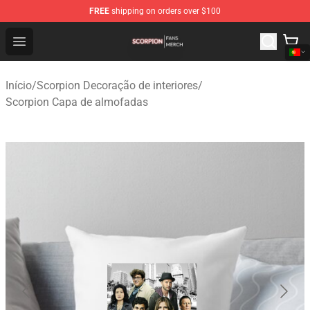
FREE
shipping on orders over $100
Scorpion Shop - Official Scorpion Merchandise Store
Open menu
Início
/
Scorpion Decoração de interiores
/
Scorpion Capa de almofadas