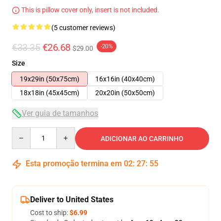
This is pillow cover only, insert is not included.
(5 customer reviews)
€33.35
€26.68
-20%
$29.00
Size
19x29in (50x75cm)
16x16in (40x40cm)
18x18in (45x45cm)
20x20in (50x50cm)
Ver guia de tamanhos
Quantity
ADICIONAR AO CARRINHO
Esta promoção termina em
02
:
27
:
54
Deliver to United States
Cost to ship:
$6.99