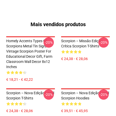
Mais vendidos produtos
Homely Accents Types Of
Scorpion – Missão Edição
-20%
-20%
Scorpions Metal Tin Sign,
Crítica Scorpion T-Shirts
Vintage Scorpion Poster For
Educational Decor Gift, Farm
€ 24,38 - € 28,06
Classroom Wall Decor 8x12
Inches
€ 18,21 - € 42,22
Scorpion – Nova Edição Legal
Scorpion – Nova Edição Legal
-20%
-20%
Scorpion T-Shirts
Scorpion Hoodies
€ 24,38 - € 28,06
€ 39,51 - € 45,95