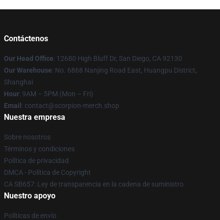
Contáctenos
Our Head Office
: 12680 High Bluff Dr, San Diego, CA 92130
Our Warehouse
: No. 6868 Nanjing Road East, Huangpu District,
Shanghai
Hour
: 9AM – 5PM (Mon – Fri)
Email
: contact@scorpion-merch.shop
Nuestra empresa
Sobre nosotros
Términos y condiciones
Política de privacidad
DMCA - Política de Copyright
CA SB657: Ley de transparencia en la cadena de suministro
Nuestro apoyo
Políticas de envío