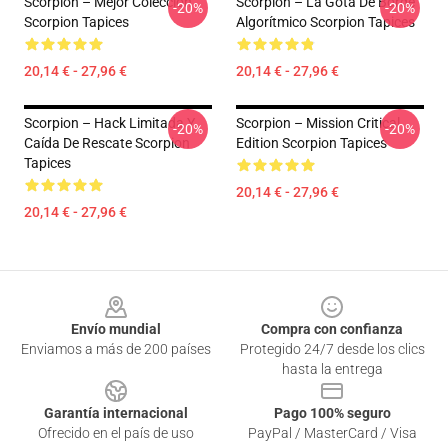
Scorpion – Mejor Colección
Scorpion – La Gota De Borde
-20%
-20%
Scorpion Tapices
Algorítmico Scorpion Tapices
20,14 € - 27,96 €
20,14 € - 27,96 €
Scorpion – Hack Limitada Y
Scorpion – Mission Critical
-20%
-20%
Caída De Rescate Scorpion
Edition Scorpion Tapices
Tapices
20,14 € - 27,96 €
20,14 € - 27,96 €
Footer
Envío mundial
Compra con confianza
Enviamos a más de 200 países
Protegido 24/7 desde los clics
hasta la entrega
Garantía internacional
Pago 100% seguro
Ofrecido en el país de uso
PayPal / MasterCard / Visa