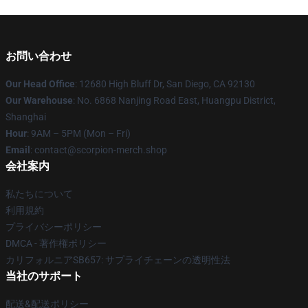
お問い合わせ
Our Head Office
: 12680 High Bluff Dr, San Diego, CA 92130
Our Warehouse
: No. 6868 Nanjing Road East, Huangpu District,
Shanghai
Hour
: 9AM – 5PM (Mon – Fri)
Email
: contact@scorpion-merch.shop
会社案内
私たちについて
利用規約
プライバシーポリシー
DMCA - 著作権ポリシー
カリフォルニアSB657: サプライチェーンの透明性法
当社のサポート
配送&配送ポリシー