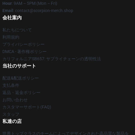
Hour
: 9AM – 5PM (Mon – Fri)
Email
: contact@scorpion-merch.shop
会社案内
私たちについて
利用規約
プライバシーポリシー
DMCA - 著作権ポリシー
カリフォルニアSB657: サプライチェーンの透明性法
当社のサポート
配送&配送ポリシー
支払条件
返品・返金ポリシー
お問い合わせ
カスタマーサポート(FAQ)
スタッフ
私達の店
世界トップクラスのチームによってデザインされた高品質な製品を