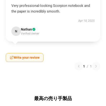
Very professional-looking Scorpion notebook and
the paper is incredibly smooth.
Apr 18, 2025
Nathan
N
Verified owner
Write your review
1
/
1
最高の売り手製品