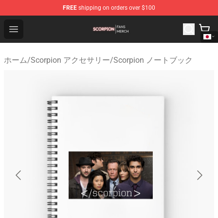
FREE
shipping on orders over $100
Scorpion Shop - Official Scorpion Merchandise Store
Open menu
ホーム
/
Scorpion アクセサリー
/
Scorpion ノートブック