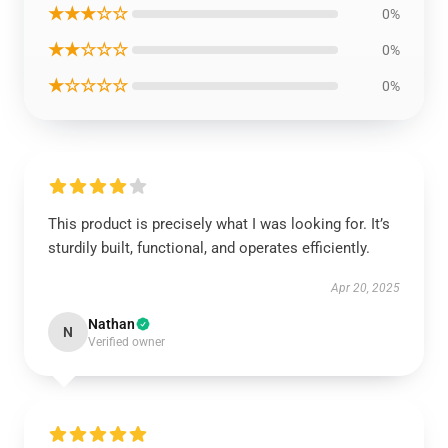
★★★☆☆
0%
★★☆☆☆
0%
★☆☆☆☆
0%
This product is precisely what I was looking for. It’s
sturdily built, functional, and operates efficiently.
Apr 20, 2025
Nathan
N
Verified owner