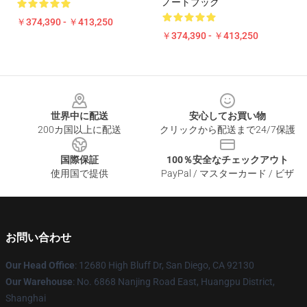
ノートブック
￥374,390 - ￥413,250
￥374,390 - ￥413,250
Footer
世界中に配送
安心してお買い物
200カ国以上に配送
クリックから配送まで24/7保護
国際保証
100％安全なチェックアウト
使用国で提供
PayPal / マスターカード / ビザ
お問い合わせ
Our Head Office
: 12680 High Bluff Dr, San Diego, CA 92130
Our Warehouse
: No. 6868 Nanjing Road East, Huangpu District,
Shanghai