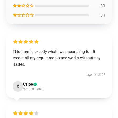
★★☆☆☆
0%
★☆☆☆☆
0%
This item is exactly what I was searching for. It
meets all my requirements and works without any
issues.
Apr 16, 2025
Caleb
C
Verified owner