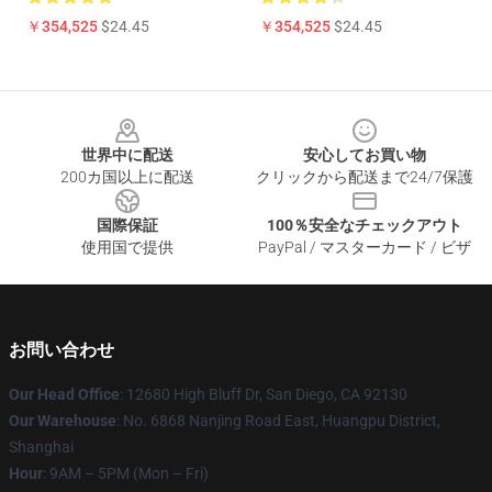
￥354,525
$24.45
￥354,525
$24.45
Footer
世界中に配送
安心してお買い物
200カ国以上に配送
クリックから配送まで24/7保護
国際保証
100％安全なチェックアウト
使用国で提供
PayPal / マスターカード / ビザ
お問い合わせ
Our Head Office
: 12680 High Bluff Dr, San Diego, CA 92130
Our Warehouse
: No. 6868 Nanjing Road East, Huangpu District,
Shanghai
Hour
: 9AM – 5PM (Mon – Fri)