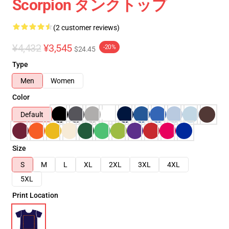
Scorpion タンクトップ
(2 customer reviews)
¥4,432
¥3,545
-20%
$24.45
Type
Men
Women
Color
Default
Size
S
M
L
XL
2XL
3XL
4XL
5XL
Print Location