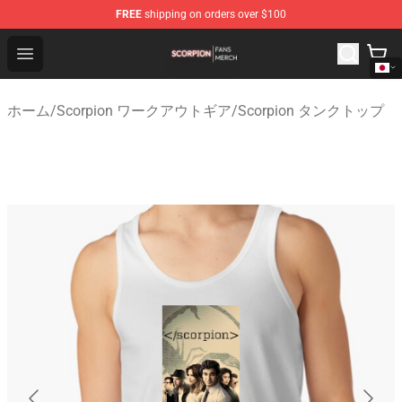
FREE
shipping on orders over $100
Scorpion Shop - Official Scorpion Merchandise Store
Open menu
ホーム
/
Scorpion ワークアウトギア
/
Scorpion タンクトップ