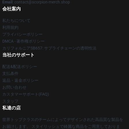
Email
: contact@scorpion-merch.shop
会社案内
私たちについて
利用規約
プライバシーポリシー
DMCA - 著作権ポリシー
カリフォルニアSB657: サプライチェーンの透明性法
当社のサポート
配送&配送ポリシー
支払条件
返品・返金ポリシー
お問い合わせ
カスタマーサポート(FAQ)
スタッフ
私達の店
世界トップクラスのチームによってデザインされた高品質な製品を
お届けします。 スタイリッシュで綺麗な商品をご用意しておりま