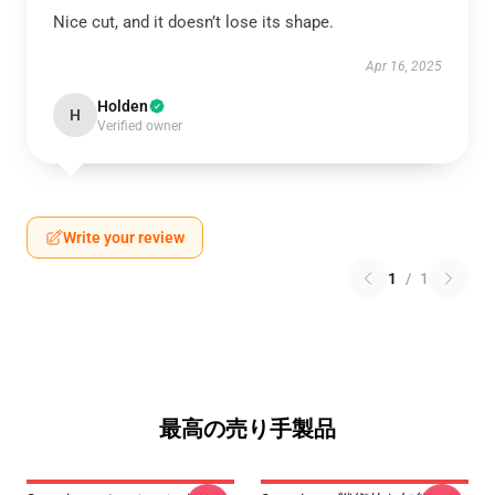
Nice cut, and it doesn’t lose its shape.
Apr 16, 2025
Holden
H
Verified owner
Write your review
1
/
1
最高の売り手製品