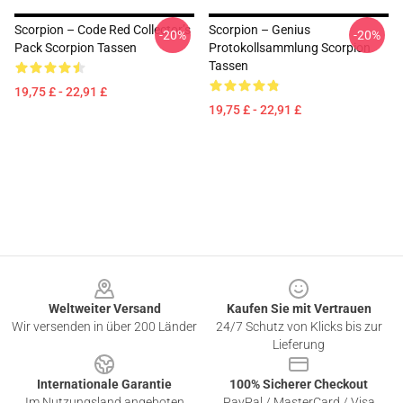
Scorpion – Code Red Collector’s
Scorpion – Genius
-20%
-20%
Pack Scorpion Tassen
Protokollsammlung Scorpion
Tassen
19,75 £ - 22,91 £
19,75 £ - 22,91 £
Footer
Weltweiter Versand
Kaufen Sie mit Vertrauen
Wir versenden in über 200 Länder
24/7 Schutz von Klicks bis zur
Lieferung
Internationale Garantie
100% Sicherer Checkout
Im Nutzungsland angeboten
PayPal / MasterCard / Visa