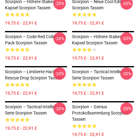
Scorpion – Höhere Stakes
Scorpion – Neue Cool Edition
-20%
-20%
Kapsel Scorpion Tassen
Scorpion Tassen
19,75 £ - 22,91 £
19,75 £ - 22,91 £
Scorpion – Code Red Collector’s
Scorpion – Höhere Stakes
-20%
-20%
Pack Scorpion Tassen
Kapsel Scorpion Tassen
19,75 £ - 22,91 £
19,75 £ - 22,91 £
Scorpion – Limitierte Hack &
Scorpion – Tactical Intelligence
-20%
-20%
Rescue Drop Scorpion Tassen
Serie Scorpion Tassen
19,75 £ - 22,91 £
19,75 £ - 22,91 £
Scorpion – Tactical Intelligence
Scorpion – Genius
-20%
-20%
Serie Scorpion Tassen
Protokollsammlung Scorpion
Tassen
19,75 £ - 22,91 £
19,75 £ - 22,91 £