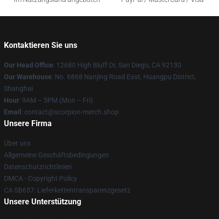
Kontaktieren Sie uns
Our Head Office
: 12680 High Bluff Dr, San Diego, CA 92130
Our Warehouse
: No. 6868 Nanjing Road East, Huangpu District,
Shanghai
Hour
: 9AM – 5PM (Mon – Fri)
Email
: contact@scorpion-merch.shop
Unsere Firma
Über uns
Allgemeine Geschäftsbedingungen
Datenschutzrichtlinien
DMCA - Copyright Policy
CA SB657: Lieferkettentransparenzgesetz
Unsere Unterstützung