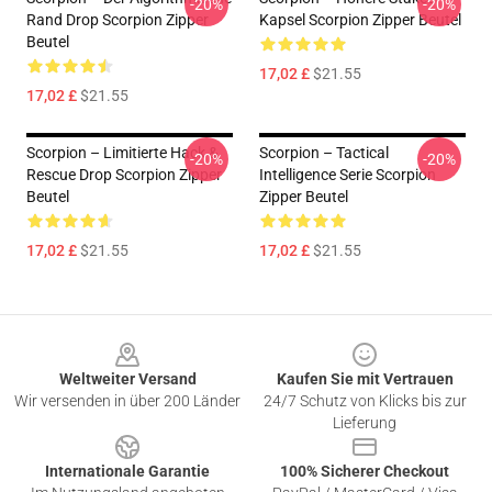
-20%
-20%
Rand Drop Scorpion Zipper
Kapsel Scorpion Zipper Beutel
Beutel
17,02 £
$21.55
17,02 £
$21.55
Scorpion – Limitierte Hack &
Scorpion – Tactical
-20%
-20%
Rescue Drop Scorpion Zipper
Intelligence Serie Scorpion
Beutel
Zipper Beutel
17,02 £
$21.55
17,02 £
$21.55
Footer
Weltweiter Versand
Kaufen Sie mit Vertrauen
Wir versenden in über 200 Länder
24/7 Schutz von Klicks bis zur
Lieferung
Internationale Garantie
100% Sicherer Checkout