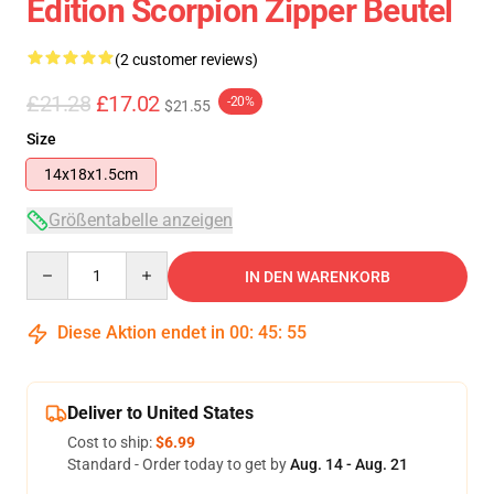
Edition Scorpion Zipper Beutel
(2 customer reviews)
£21.28
£17.02
-20%
$21.55
Size
14x18x1.5cm
Größentabelle anzeigen
Quantity
IN DEN WARENKORB
Diese Aktion endet in
00
:
45
:
54
Deliver to United States
Cost to ship:
$6.99
Standard - Order today to get by
Aug. 14 - Aug. 21