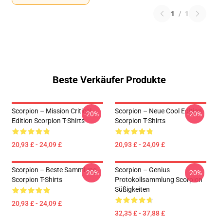
1
/
1
Beste Verkäufer Produkte
Scorpion – Mission Critical
Scorpion – Neue Cool Edition
-20%
-20%
Edition Scorpion T-Shirts
Scorpion T-Shirts
20,93 £ - 24,09 £
20,93 £ - 24,09 £
Scorpion – Beste Sammlung
Scorpion – Genius
-20%
-20%
Scorpion T-Shirts
Protokollsammlung Scorpion
Süßigkeiten
20,93 £ - 24,09 £
32,35 £ - 37,88 £