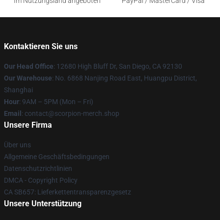
Im Nutzungsland angeboten
PayPal / MasterCard / Visa
Kontaktieren Sie uns
Our Head Office
: 12680 High Bluff Dr, San Diego, CA 92130
Our Warehouse
: No. 6868 Nanjing Road East, Huangpu District,
Shanghai
Hour
: 9AM – 5PM (Mon – Fri)
Email
: contact@scorpion-merch.shop
Unsere Firma
Über uns
Allgemeine Geschäftsbedingungen
Datenschutzrichtlinien
DMCA - Copyright Policy
CA SB657: Lieferkettentransparenzgesetz
Unsere Unterstützung