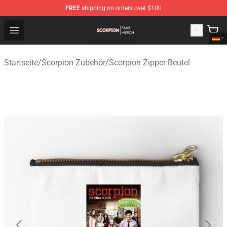
FREE
shipping on orders over $100
Scorpion Shop - Official Scorpion Merchandise Store
Open menu
Startseite
/
Scorpion Zubehör
/
Scorpion Zipper Beutel