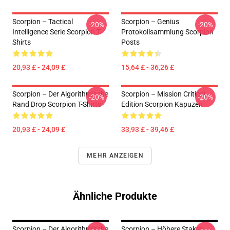
Scorpion – Tactical
Scorpion – Genius
-20%
-20%
Intelligence Serie Scorpion T-
Protokollsammlung Scorpion
Shirts
Posts
20,93 £ - 24,09 £
15,64 £ - 36,26 £
Scorpion – Der Algorithmische
Scorpion – Mission Critical
-20%
-20%
Rand Drop Scorpion T-Shirts
Edition Scorpion Kapuzen
20,93 £ - 24,09 £
33,93 £ - 39,46 £
MEHR ANZEIGEN
Ähnliche Produkte
Scorpion – Der Algorithmische
Scorpion – Höhere Stakes