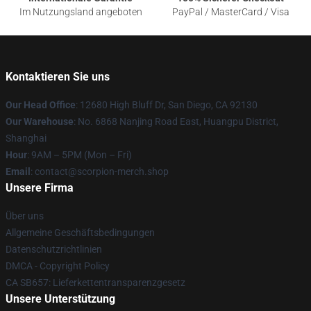
Im Nutzungsland angeboten
PayPal / MasterCard / Visa
Kontaktieren Sie uns
Our Head Office
: 12680 High Bluff Dr, San Diego, CA 92130
Our Warehouse
: No. 6868 Nanjing Road East, Huangpu District,
Shanghai
Hour
: 9AM – 5PM (Mon – Fri)
Email
: contact@scorpion-merch.shop
Unsere Firma
Über uns
Allgemeine Geschäftsbedingungen
Datenschutzrichtlinien
DMCA - Copyright Policy
CA SB657: Lieferkettentransparenzgesetz
Unsere Unterstützung