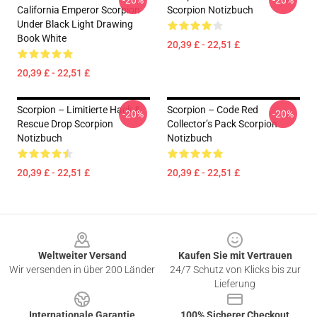
-20%
-20%
California Emperor Scorpion
Scorpion Notizbuch
Under Black Light Drawing
Book White
20,39 £ - 22,51 £
20,39 £ - 22,51 £
Scorpion – Limitierte Hack &
Scorpion – Code Red
-20%
-20%
Rescue Drop Scorpion
Collector’s Pack Scorpion
Notizbuch
Notizbuch
20,39 £ - 22,51 £
20,39 £ - 22,51 £
Footer
Weltweiter Versand
Kaufen Sie mit Vertrauen
Wir versenden in über 200 Länder
24/7 Schutz von Klicks bis zur
Lieferung
Internationale Garantie
100% Sicherer Checkout