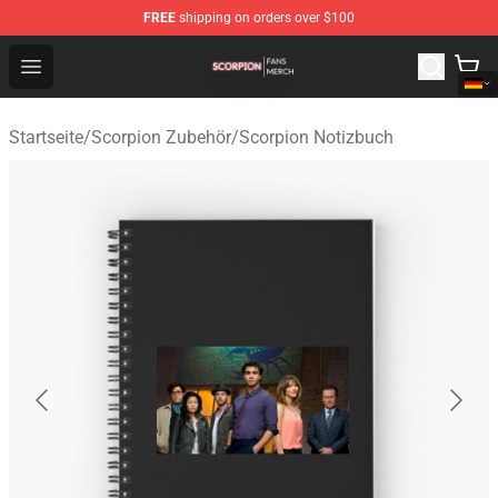
FREE
shipping on orders over $100
Scorpion Shop - Official Scorpion Merchandise Store
Open menu
Startseite
/
Scorpion Zubehör
/
Scorpion Notizbuch