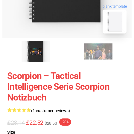
blank template
Scorpion – Tactical
Intelligence Serie Scorpion
Notizbuch
(1 customer reviews)
£28.14
£22.52
-20%
$28.50
Size