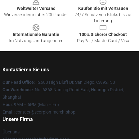
Weltweiter Versand
Kaufen Sie mit Vertrauen
Wir versenden in über 200 Länder
24/7 Schutz von Klicks bis zur
Lieferung
Internationale Garantie
100% Sicherer Checkout
Im Nutzungsland angeboten
PayPal / MasterCard / Visa
Kontaktieren Sie uns
Our Head Office
: 12680 High Bluff Dr, San Diego, CA 92130
Our Warehouse
: No. 6868 Nanjing Road East, Huangpu District,
Shanghai
Hour
: 9AM – 5PM (Mon – Fri)
Email
: contact@scorpion-merch.shop
Unsere Firma
Über uns