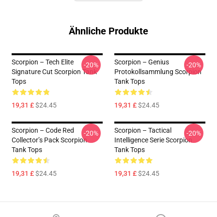
Ähnliche Produkte
Scorpion – Tech Elite
Scorpion – Genius
-20%
-20%
Signature Cut Scorpion Tank
Protokollsammlung Scorpion
Tops
Tank Tops
19,31 £
$24.45
19,31 £
$24.45
Scorpion – Code Red
Scorpion – Tactical
-20%
-20%
Collector’s Pack Scorpion
Intelligence Serie Scorpion
Tank Tops
Tank Tops
19,31 £
$24.45
19,31 £
$24.45
Footer