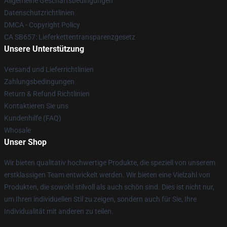
Allgemeine Geschäftsbedingungen
Datenschutzrichtlinien
DMCA - Copyright Policy
CA SB657: Lieferkettentransparenzgesetz
Unsere Unterstützung
Versand und Lieferrichtlinien
Zahlungsbedingungen
Return & Refund Richtlinien
Kontaktieren Sie uns
Kundenhilfe (FAQ)
Whosale
Unser Shop
Wir bieten qualitativ hochwertige Produkte, die speziell von unserem
erstklassigen Team entwickelt werden. Wir bieten eine Vielzahl von
Produkten, die sowohl stilvoll als auch schön sind. Dies ist nicht nur,
um Ihren individuellen Stil zu zeigen, sondern auch für Sie, Ihre
Individualität mit anderen zu teilen.