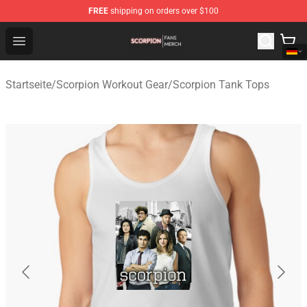
FREE
shipping on orders over $100
Scorpion Shop - Official Scorpion Merchandise Store
Open menu
Startseite
/
Scorpion Workout Gear
/
Scorpion Tank Tops