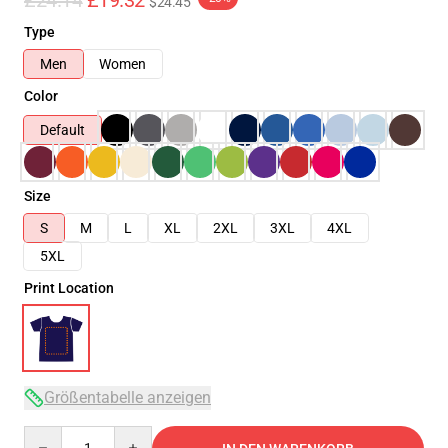
£24.14
£19.32
$24.45
Type
Men
Women
Color
Default
Size
S
M
L
XL
2XL
3XL
4XL
5XL
Print Location
Größentabelle anzeigen
Quantity