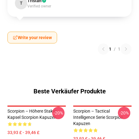
Tristan
T
Verified owner
Write your review
1
/
1
Beste Verkäufer Produkte
Scorpion – Höhere Stakes
Scorpion – Tactical
-20%
-20%
Kapsel Scorpion Kapuzen
Intelligence Serie Scorpion
Kapuzen
33,93 £ - 39,46 £
33,93 £ - 39,46 £