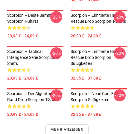
Scorpion – Beste Sammlung
Scorpion – Limitierte Hack &
-20%
-20%
Scorpion T-Shirts
Rescue Drop Scorpion T-Shirts
20,93 £ - 24,09 £
20,93 £ - 24,09 £
Scorpion – Tactical
Scorpion – Limitierte Hack &
-20%
-20%
Intelligence Serie Scorpion T-
Rescue Drop Scorpion
Shirts
Süßigkeiten
20,93 £ - 24,09 £
32,35 £ - 37,88 £
Scorpion – Der Algorithmische
Scorpion – Neue Cool Edition
-20%
-20%
Rand Drop Scorpion T-Shirts
Scorpion Süßigkeiten
20,93 £ - 24,09 £
32,35 £ - 37,88 £
MEHR ANZEIGEN