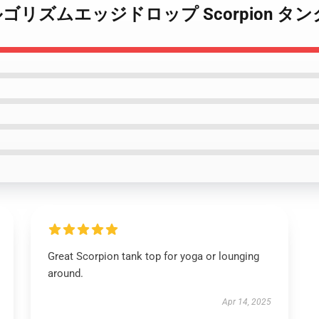
ion - アルゴリズムエッジドロップ Scorpion 
Great Scorpion tank top for yoga or lounging
around.
Apr 14, 2025