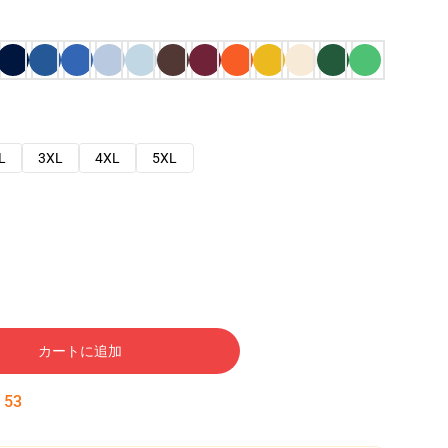
L
3XL
4XL
5XL
カートに追加
:
52