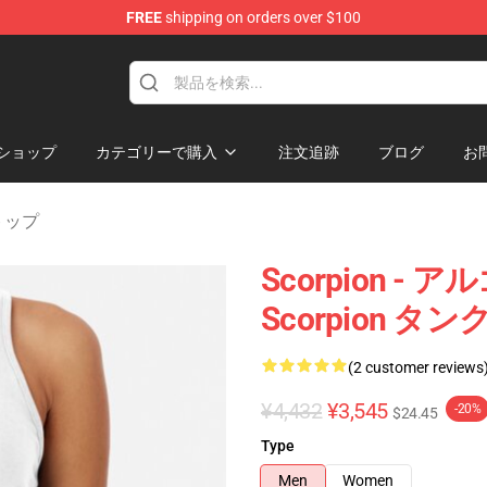
FREE
shipping on orders over $100
ショップ
カテゴリーで購入
注文追跡
ブログ
お
クトップ
Scorpion 
Scorpion タ
(2 customer reviews
¥4,432
¥3,545
-20%
$24.45
Type
Men
Women