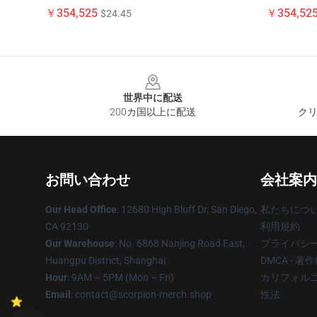
￥354,525
￥354,52
$24.45
Footer
世界中に配送
200カ国以上に配送
クリ
お問い合わせ
会社案内
Our Head Office
: 12680 High Bluff Dr, San Diego,
私たちにつ
CA 92130
利用規約
Our Warehouse
: No. 6868 Nanjing Road East,
プライバシ
Huangpu District, Shanghai
DMCA - 
Hour
: 9AM – 5PM (Mon – Fri)
カリフォルニ
Email
: contact@scorpion-merch.shop
性法