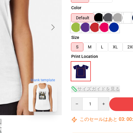
Color
Default
Size
S
M
L
XL
2X
Print Location
blank template
サイズガイドを見る
Quantity
このセールはあと
03
:
00