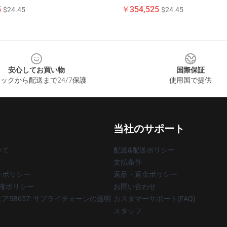
5
￥354,525
$24.45
$24.45
安心してお買い物
国際保証
ックから配送まで24/7保護
使用国で提供
当社のサポート
いて
配送&配送ポリシー
支払条件
ーポリシー
返品・返金ポリシー
著作権ポリシー
お問い合わせ
アSB657: サプライチェーンの透明
カスタマーサポート(FAQ)
スタッフ