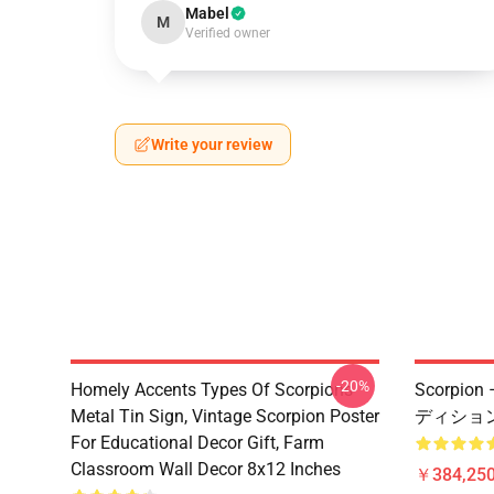
Mabel
M
Verified owner
Write your review
-20%
Homely Accents Types Of Scorpions
Scorpi
Metal Tin Sign, Vintage Scorpion Poster
ディション 
For Educational Decor Gift, Farm
Classroom Wall Decor 8x12 Inches
￥384,250