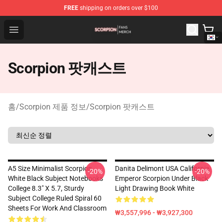
FREE
shipping on orders over $100
Scorpion Shop - Official Scorpion Merchandise Store
Open menu
Scorpion 팟캐스트
홈
/
Scorpion 제품 정보
/
Scorpion 팟캐스트
A5 Size Minimalist Scorpion
Danita Delimont USA California
-20%
-20%
White Black Subject Notebooks
Emperor Scorpion Under Black
College 8.3" X 5.7, Sturdy
Light Drawing Book White
Subject College Ruled Spiral 60
Sheets For Work And Classroom
₩3,557,996 - ₩3,927,300