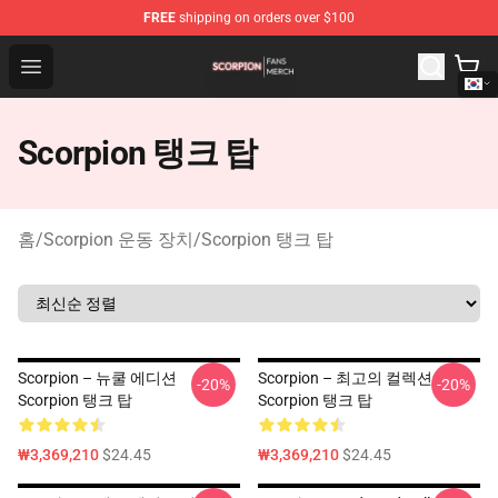
FREE
shipping on orders over $100
Scorpion Shop - Official Scorpion Merchandise Store
Open menu
Scorpion 탱크 탑
홈
/
Scorpion 운동 장치
/
Scorpion 탱크 탑
Scorpion – 뉴쿨 에디션
Scorpion – 최고의 컬렉션
-20%
-20%
Scorpion 탱크 탑
Scorpion 탱크 탑
₩3,369,210
$24.45
₩3,369,210
$24.45