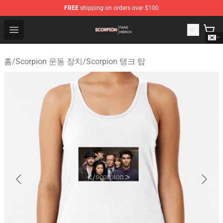
FREE
shipping on orders over $100
Scorpion Shop - Official Scorpion Merchandise Store
Open menu
홈
/
Scorpion 운동 장치
/
Scorpion 탱크 탑