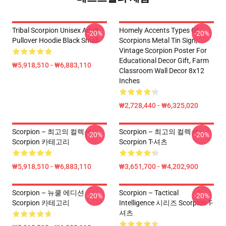
Tribal Scorpion Unisex Adult
Homely Accents Types Of
-20%
-20%
Pullover Hoodie Black Small
Scorpions Metal Tin Sign,
Vintage Scorpion Poster For
Educational Decor Gift, Farm
₩5,918,510 - ₩6,883,110
Classroom Wall Decor 8x12
Inches
₩2,728,440 - ₩6,325,020
Scorpion – 최고의 컬렉션
Scorpion – 최고의 컬렉션
-20%
-20%
Scorpion 카테고리
Scorpion T-셔츠
₩5,918,510 - ₩6,883,110
₩3,651,700 - ₩4,202,900
Scorpion – 뉴쿨 에디션
Scorpion – Tactical
-20%
-20%
Scorpion 카테고리
Intelligence 시리즈 Scorpion T-
셔츠