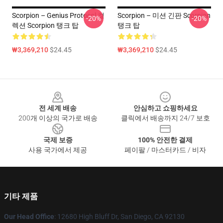
Scorpion – Genius Protocol 컬
Scorpion – 미션 긴판 Scorpion
-20%
-20%
렉션 Scorpion 탱크 탑
탱크 탑
₩3,369,210
$24.45
₩3,369,210
$24.45
Footer
전 세계 배송
안심하고 쇼핑하세요
200개 이상의 국가로 배송
클릭에서 배송까지 24/7 보호
국제 보증
100% 안전한 결제
사용 국가에서 제공
페이팔 / 마스터카드 / 비자
기타 제품
Our Head Office
: 12680 High Bluff Dr, San Diego, CA 92130