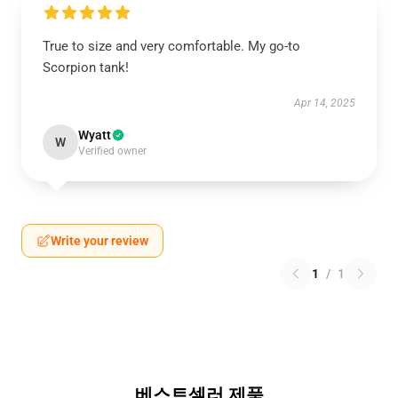
True to size and very comfortable. My go-to
Scorpion tank!
Apr 14, 2025
Wyatt
W
Verified owner
Write your review
1
/
1
베스트셀러 제품