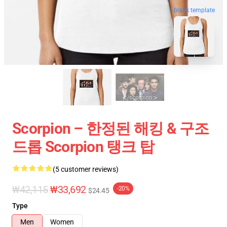
blank template
Scorpion – 한정된 해킹 & 구조
드롭 Scorpion 탱크 탑
(5 customer reviews)
₩42,115
₩33,692
-20%
$24.45
Type
Men
Women