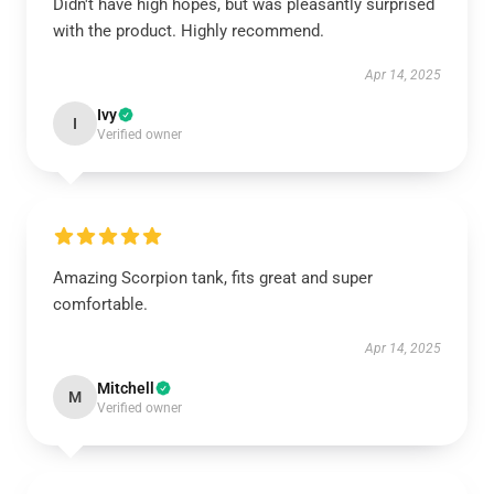
Didn't have high hopes, but was pleasantly surprised
with the product. Highly recommend.
Apr 14, 2025
Ivy
I
Verified owner
Amazing Scorpion tank, fits great and super
comfortable.
Apr 14, 2025
Mitchell
M
Verified owner