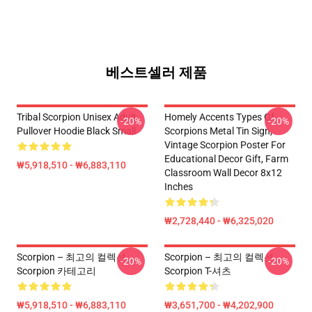
베스트셀러 제품
Tribal Scorpion Unisex Adult
Homely Accents Types Of
-20%
-20%
Pullover Hoodie Black Small
Scorpions Metal Tin Sign,
Vintage Scorpion Poster For
Educational Decor Gift, Farm
₩5,918,510 - ₩6,883,110
Classroom Wall Decor 8x12
Inches
₩2,728,440 - ₩6,325,020
Scorpion – 최고의 컬렉션
Scorpion – 최고의 컬렉션
-20%
-20%
Scorpion 카테고리
Scorpion T-셔츠
₩5,918,510 - ₩6,883,110
₩3,651,700 - ₩4,202,900