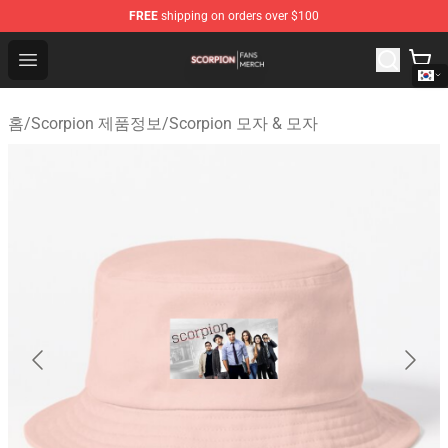
FREE
shipping on orders over $100
Scorpion Shop - Official Scorpion Merchandise Store
Open menu
홈
/
Scorpion 제품정보
/
Scorpion 모자 & 모자