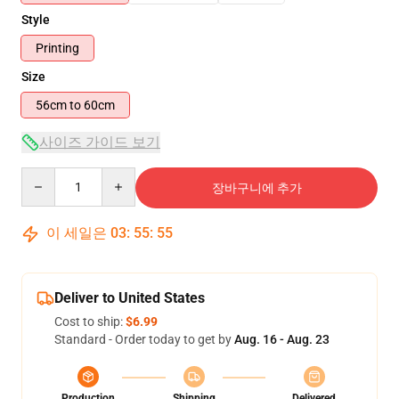
Style
Printing
Size
56cm to 60cm
사이즈 가이드 보기
Quantity
장바구니에 추가
이 세일은
03
:
55
:
54
Deliver to United States
Cost to ship:
$6.99
Standard - Order today to get by
Aug. 16 - Aug. 23
Production
Shipping
Delivered