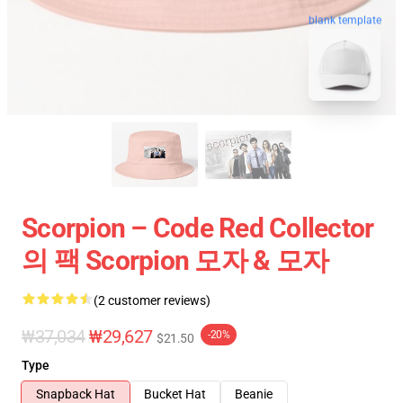
blank template
Scorpion – Code Red Collector
의 팩 Scorpion 모자 & 모자
(2 customer reviews)
₩37,034
₩29,627
-20%
$21.50
Type
Snapback Hat
Bucket Hat
Beanie