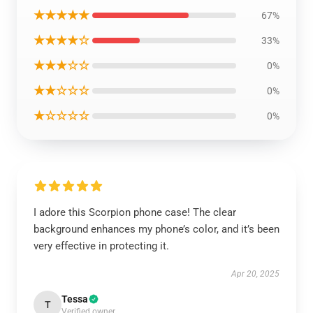
★★★★★
67%
★★★★☆
33%
★★★☆☆
0%
★★☆☆☆
0%
★☆☆☆☆
0%
I adore this Scorpion phone case! The clear
background enhances my phone’s color, and it’s been
very effective in protecting it.
Apr 20, 2025
Tessa
T
Verified owner