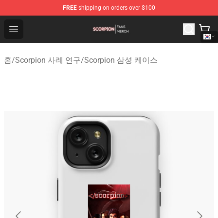
FREE
shipping on orders over $100
Scorpion Shop - Official Scorpion Merchandise Store
Open menu
홈
/
Scorpion 사례 연구
/
Scorpion 삼성 케이스