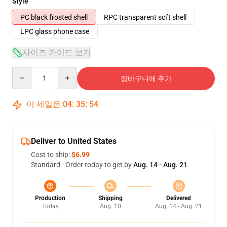
Style
PC black frosted shell
RPC transparent soft shell
LPC glass phone case
사이즈 가이드 보기
Quantity
장바구니에 추가
이 세일은
04
:
35
:
53
Deliver to United States
Cost to ship:
$6.99
Standard - Order today to get by
Aug. 14 - Aug. 21
Production
Shipping
Delivered
Today
Aug. 10
Aug. 14 - Aug. 21