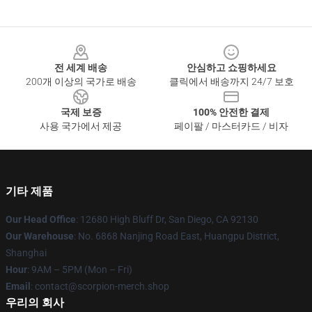
Footer
전 세계 배송
안심하고 쇼핑하세요
200개 이상의 국가로 배송
클릭에서 배송까지 24/7 보호
국제 보증
100% 안전한 결제
사용 국가에서 제공
페이팔 / 마스터카드 / 비자
기타 제품
Our Head Office
: 12680 High Bluff Dr, San Diego, CA 92130
Our Warehouse
: No. 6868 Nanjing Road East, Huangpu District,
Shanghai
Hour
: 9AM – 5PM (Mon – Fri)
Email
: contact@scorpion-merch.shop
우리의 회사