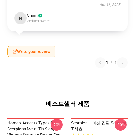
Apr 16, 2025
Nixon
N
Verified owner
Write your review
1
/
1
베스트셀러 제품
Homely Accents Types Of
Scorpion – 미션 긴판 Scorpion
-20%
-20%
Scorpions Metal Tin Sign,
T-셔츠