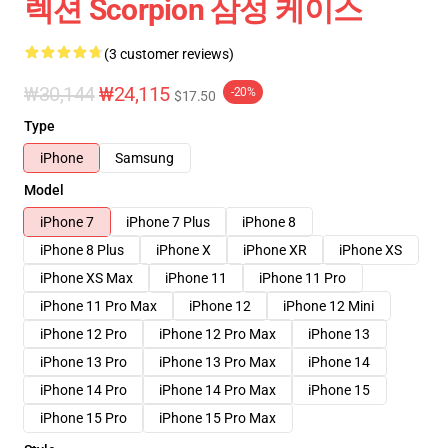
렉션 Scorpion 삼성 케이스
(3 customer reviews)
₩30,144
₩24,115
-20%
$17.50
Type
iPhone
Samsung
Model
iPhone 7
iPhone 7 Plus
iPhone 8
iPhone 8 Plus
iPhone X
iPhone XR
iPhone XS
iPhone XS Max
iPhone 11
iPhone 11 Pro
iPhone 11 Pro Max
iPhone 12
iPhone 12 Mini
iPhone 12 Pro
iPhone 12 Pro Max
iPhone 13
iPhone 13 Pro
iPhone 13 Pro Max
iPhone 14
iPhone 14 Pro
iPhone 14 Pro Max
iPhone 15
iPhone 15 Pro
iPhone 15 Pro Max