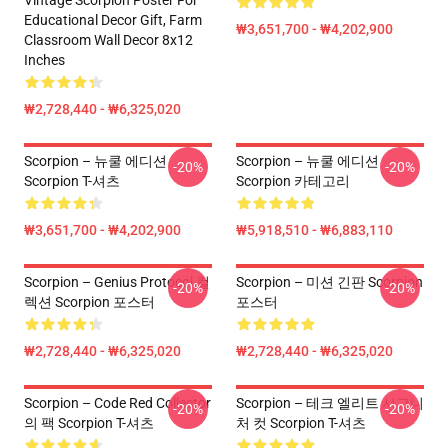
Vintage Scorpion Poster For
Educational Decor Gift, Farm
₩3,651,700 - ₩4,202,900
Classroom Wall Decor 8x12
Inches
₩2,728,440 - ₩6,325,020
Scorpion – 뉴쿨 에디션
Scorpion – 뉴쿨 에디션
-20%
-20%
Scorpion T-셔츠
Scorpion 카테고리
₩3,651,700 - ₩4,202,900
₩5,918,510 - ₩6,883,110
Scorpion – Genius Protocol 컬
Scorpion – 미션 긴판 Scorpion
-20%
-20%
렉션 Scorpion 포스터
포스터
₩2,728,440 - ₩6,325,020
₩2,728,440 - ₩6,325,020
Scorpion – Code Red Collector
Scorpion – 테크 엘리트 시그니
-20%
-20%
의 팩 Scorpion T-셔츠
처 컷 Scorpion T-셔츠