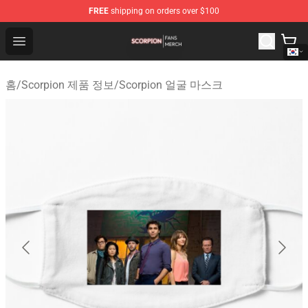
FREE
shipping on orders over $100
Scorpion Shop - Official Scorpion Merchandise Store
Open menu
홈
/
Scorpion 제품 정보
/
Scorpion 얼굴 마스크