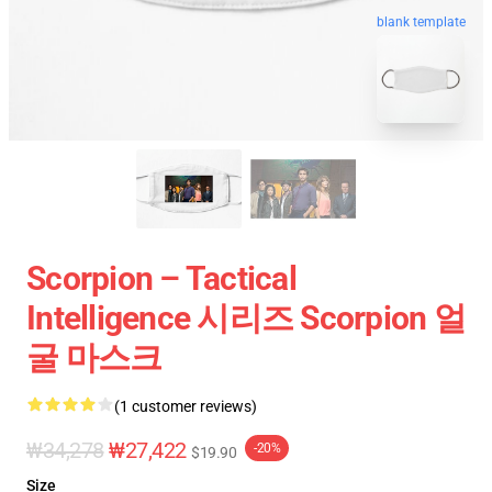
blank template
Scorpion – Tactical
Intelligence 시리즈 Scorpion 얼
굴 마스크
(1 customer reviews)
₩34,278
₩27,422
-20%
$19.90
Size