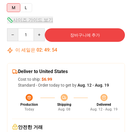
M
L
사이즈 가이드 보기
Quantity
장바구니에 추가
이 세일은
02
:
49
:
54
Deliver to United States
Cost to ship:
$6.99
Standard - Order today to get by
Aug. 12 - Aug. 19
Production
Shipping
Delivered
Today
Aug. 08
Aug. 12 - Aug. 19
안전한 거래