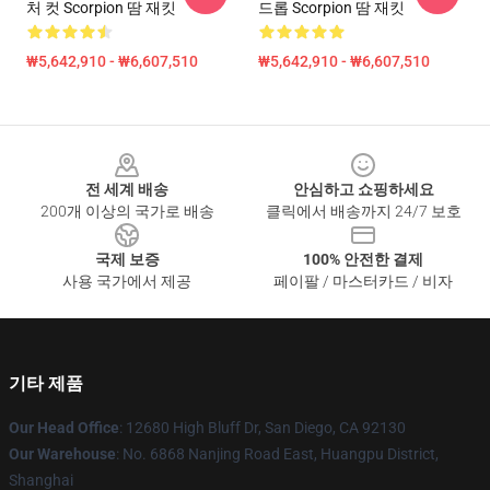
처 컷 Scorpion 땀 재킷
드롭 Scorpion 땀 재킷
₩5,642,910 - ₩6,607,510
₩5,642,910 - ₩6,607,510
Footer
전 세계 배송
안심하고 쇼핑하세요
200개 이상의 국가로 배송
클릭에서 배송까지 24/7 보호
국제 보증
100% 안전한 결제
사용 국가에서 제공
페이팔 / 마스터카드 / 비자
기타 제품
Our Head Office
: 12680 High Bluff Dr, San Diego, CA 92130
Our Warehouse
: No. 6868 Nanjing Road East, Huangpu District,
Shanghai