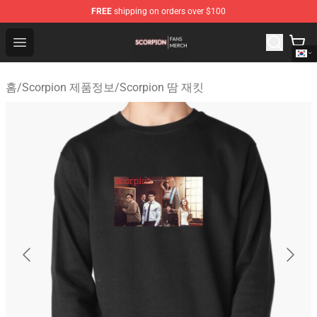
FREE
shipping on orders over $100
Scorpion Shop - Official Scorpion Merchandise Store
Open menu
홈
/
Scorpion 제품정보
/
Scorpion 땀 재킷