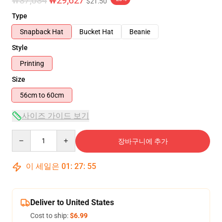
₩37,034
₩29,627
$21.50
Type
Snapback Hat
Bucket Hat
Beanie
Style
Printing
Size
56cm to 60cm
사이즈 가이드 보기
Quantity
장바구니에 추가
이 세일은
01
:
27
:
54
Deliver to United States
Cost to ship:
$6.99