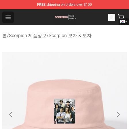
FREE
shipping on orders over $100
Scorpion Shop - Official Scorpion Merchandise Store
Open menu
홈
/
Scorpion 제품정보
/
Scorpion 모자 & 모자