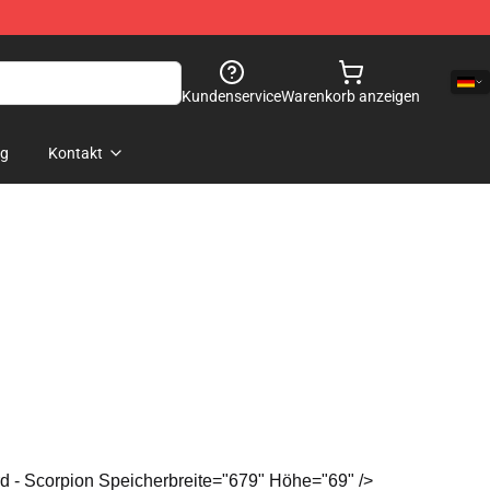
Kundenservice
Warenkorb anzeigen
og
Kontakt
ard - Scorpion Speicherbreite="679" Höhe="69" />