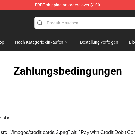
FREE
shipping on orders over $100
op
Nach Kategorie einkaufen
Bestellung verfolgen
Bl
Zahlungsbedingungen
führt.
 src="/images/credit-cards-2.png" alt="Pay with Credit Debit C