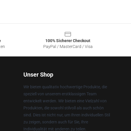
e
100% Sicherer Checkout
ten
PayPal / MasterCard / Visa
Unser Shop
Wir bieten qualitativ hochwertige Produkte, die
speziell von unserem erstklassigen Team
entwickelt werden. Wir bieten eine Vielzahl von
Produkten, die sowohl stilvoll als auch schön
sind. Dies ist nicht nur, um Ihren individuellen Stil
zu zeigen, sondern auch für Sie, Ihre
Individualität mit anderen zu teilen.