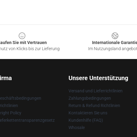
aufen Sie mit Vertrauen
Internationale Garanti
utz von Klicks bis zur Lieferung
Im Nutzungsland angebo
irma
Unsere Unterstützung
Versand und Lieferrichtlinien
Geschäftsbedingungen
Zahlungsbedingungen
ichtlinien
Return & Refund Richtlinien
ight Policy
Kontaktieren Sie uns
eferkettentransparenzgesetz
Kundenhilfe (FAQ)
Whosale