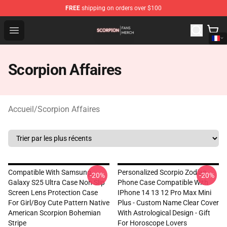
FREE
shipping on orders over $100
Scorpion Shop - Official Scorpion Merchandise Store
Open menu
Scorpion Affaires
Accueil
/
Scorpion Affaires
Compatible With Samsung
Personalized Scorpio Zodiac
-20%
-20%
Galaxy S25 Ultra Case Non Slip
Phone Case Compatible With
Screen Lens Protection Case
IPhone 14 13 12 Pro Max Mini
For Girl/Boy Cute Pattern Native
Plus - Custom Name Clear Cover
American Scorpion Bohemian
With Astrological Design - Gift
Stripe
For Horoscope Lovers