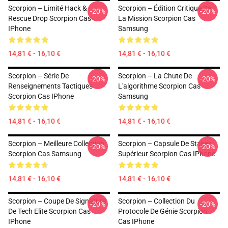
Scorpion – Limité Hack &
Scorpion – Édition Critique De
-20%
-20%
Rescue Drop Scorpion Cas
La Mission Scorpion Cas
IPhone
Samsung
14,81 € - 16,10 €
14,81 € - 16,10 €
Scorpion – Série De
Scorpion – La Chute De
-20%
-20%
Renseignements Tactiques
L'algorithme Scorpion Cas
Scorpion Cas IPhone
Samsung
14,81 € - 16,10 €
14,81 € - 16,10 €
Scorpion – Meilleure Collection
Scorpion – Capsule De Stakes
-20%
-20%
Scorpion Cas Samsung
Supérieur Scorpion Cas IPhone
14,81 € - 16,10 €
14,81 € - 16,10 €
Scorpion – Coupe De Signature
Scorpion – Collection Du
-20%
-20%
De Tech Elite Scorpion Cas
Protocole De Génie Scorpion
IPhone
Cas IPhone