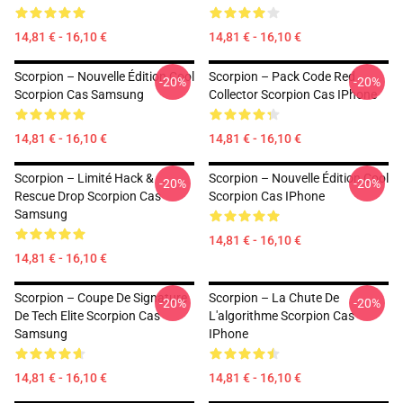
14,81 € - 16,10 €
14,81 € - 16,10 €
Scorpion – Nouvelle Édition Cool
Scorpion – Pack Code Red
-20%
-20%
Scorpion Cas Samsung
Collector Scorpion Cas IPhone
14,81 € - 16,10 €
14,81 € - 16,10 €
Scorpion – Limité Hack &
Scorpion – Nouvelle Édition Cool
-20%
-20%
Rescue Drop Scorpion Cas
Scorpion Cas IPhone
Samsung
14,81 € - 16,10 €
14,81 € - 16,10 €
Scorpion – Coupe De Signature
Scorpion – La Chute De
-20%
-20%
De Tech Elite Scorpion Cas
L'algorithme Scorpion Cas
Samsung
IPhone
14,81 € - 16,10 €
14,81 € - 16,10 €