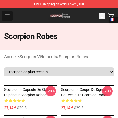
FREE
shipping on orders over $100
Scorpion Shop - Official Scorpion Merchandise Store
Open menu
Scorpion Robes
Accueil
/
Scorpion Vêtements
/
Scorpion Robes
Scorpion – Capsule De Stakes
Scorpion – Coupe De Signature
-20%
-20%
Supérieur Scorpion Robes
De Tech Elite Scorpion Robes
27,14 €
$29.5
27,14 €
$29.5