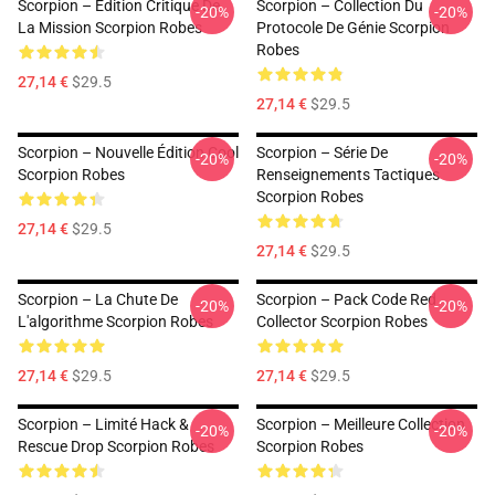
Scorpion – Édition Critique De
Scorpion – Collection Du
-20%
-20%
La Mission Scorpion Robes
Protocole De Génie Scorpion
Robes
27,14 €
$29.5
27,14 €
$29.5
Scorpion – Nouvelle Édition Cool
Scorpion – Série De
-20%
-20%
Scorpion Robes
Renseignements Tactiques
Scorpion Robes
27,14 €
$29.5
27,14 €
$29.5
Scorpion – La Chute De
Scorpion – Pack Code Red
-20%
-20%
L'algorithme Scorpion Robes
Collector Scorpion Robes
27,14 €
$29.5
27,14 €
$29.5
Scorpion – Limité Hack &
Scorpion – Meilleure Collection
-20%
-20%
Rescue Drop Scorpion Robes
Scorpion Robes