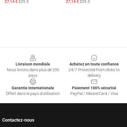
27,14 €
$29.5
27,14 €
$29.5
Footer
Livraison mondiale
Achetez en toute confiance
Nous livrons dans plus de 200
24/7 Protected from clicks to
pays
delivery
Garantie internationale
Paiement 100% sécurisé
Offert dans le pays d'utilisation
PayPal / MasterCard / Visa
Contactez-nous