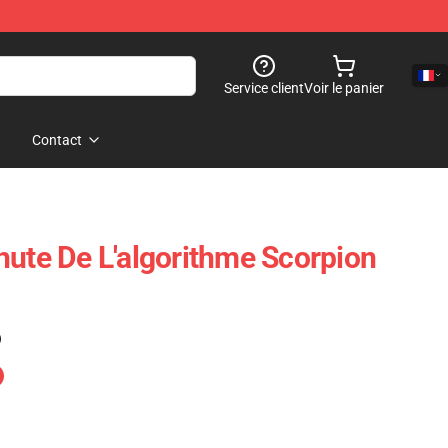
Service client
Voir le panier
Contact
hute De L'algorithme Scorpion
)