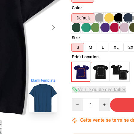
Color
Default
Size
S
M
L
XL
2X
Print Location
blank template
Voir le guide des tailles
Quantity
Cette vente se termine 