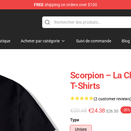
FREE
shipping on orders over $100
tique
Acheter par catégorie
Suivi de commande
Blog
Scorpion – La C
T-Shirts
(2 customer reviews
€30.48
€24.38
-20%
$26.50
Type
Unisex