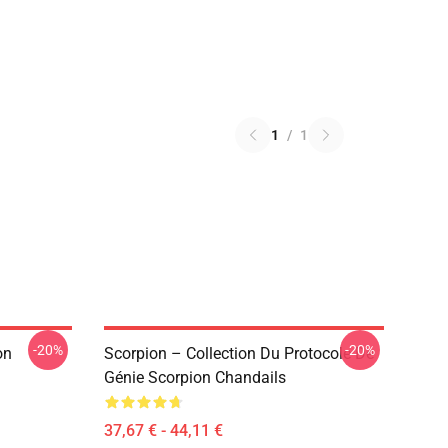
1
/
1
-20%
-20%
on
Scorpion – Collection Du Protocole De
Génie Scorpion Chandails
37,67 € - 44,11 €