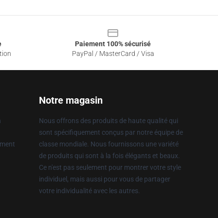
e
Paiement 100% sécurisé
tion
PayPal / MasterCard / Visa
Notre magasin
n
Nous offrons des produits de haute qualité qui
sont spécifiquement conçus par notre équipe de
ement
classe mondiale. Nous fournissons une variété
de produits qui sont à la fois élégants et beaux.
Ce n'est pas seulement pour montrer votre style
individuel, mais aussi pour vous de partager
votre individualité avec les autres.