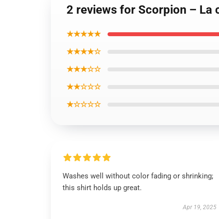
2 reviews for Scorpion – La c
★★★★★
★★★★☆
★★★☆☆
★★☆☆☆
★☆☆☆☆
Washes well without color fading or shrinking;
this shirt holds up great.
Apr 19, 2025