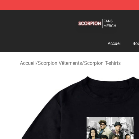
Scorpion Shop - Official Scorpion Merchandise Store
Accueil
Bou
Accueil
/
Scorpion Vêtements
/
Scorpion T-shirts