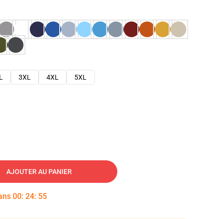
L
3XL
4XL
5XL
AJOUTER AU PANIER
dans
00
:
24
:
54