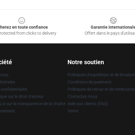
hetez en toute confiance
Garantie international
otected from clicks to delivery
Offert dans le pays d'utilisa
ciété
Notre soutien
 nous
Politiques d'expédition et de livraiso
énérales
Conditions de paiement
 confidentialité
Politiques de retour et de rembours
que sur le droit d'auteur
Contactez-nous
Loi sur la transparence de la chaîne
Aide aux clients (FAQ)
onnement
Vente