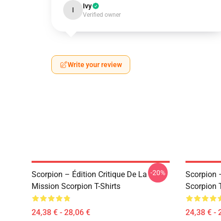
Ivy
I
Verified owner
Write your review
-20%
Scorpion – Édition Critique De La
Scorpion 
Mission Scorpion T-Shirts
Scorpion T
24,38 € - 28,06 €
24,38 € - 