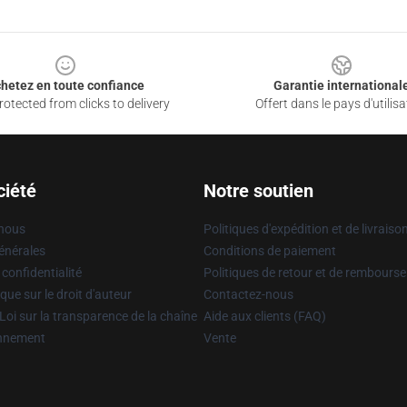
hetez en toute confiance
Garantie international
otected from clicks to delivery
Offert dans le pays d'utilisa
ciété
Notre soutien
 nous
Politiques d'expédition et de livraiso
énérales
Conditions de paiement
 confidentialité
Politiques de retour et de rembours
que sur le droit d'auteur
Contactez-nous
Loi sur la transparence de la chaîne
Aide aux clients (FAQ)
onnement
Vente