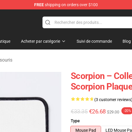
FREE
shipping on orders over $100
tique
Acheter par catégorie
Suivi de commande
Blog
souris
Scorpion – Coll
Scorpion Plaque
(3 customer reviews
€33.35
€26.68
-20%
$29.00
Type
Mouse Pad
LED Mouse P