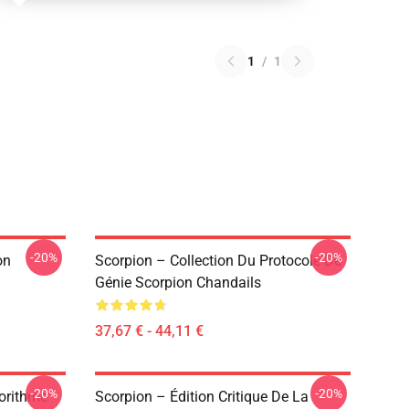
1
/
1
-20%
-20%
on
Scorpion – Collection Du Protocole De
Génie Scorpion Chandails
37,67 € - 44,11 €
-20%
-20%
orithme
Scorpion – Édition Critique De La