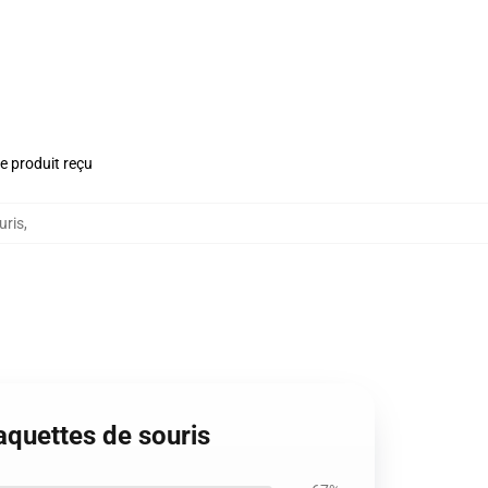
le produit reçu
uris
,
aquettes de souris