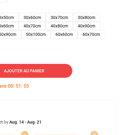
0x50cm
30x60cm
30x70cm
30x80cm
0x60cm
40x70cm
40x80cm
40x90cm
50x90cm
50x100cm
60x60cm
60x70cm
AJOUTER AU PANIER
dans
00
:
51
:
54
et by
Aug. 14 - Aug. 21