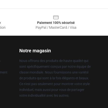
e
Paiement 100% sécurisé
tion
PayPal / MasterCard / Visa
Notre magasin
n
Nous offrons des produits de haute qualité qui
sont spécifiquement conçus par notre équipe de
ement
classe mondiale. Nous fournissons une variété
de produits qui sont à la fois élégants et beaux.
Ce n'est pas seulement pour montrer votre style
individuel, mais aussi pour vous de partager
votre individualité avec les autres.