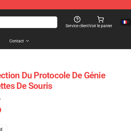
Service client
Voir le panier
Contact
ection Du Protocole De Génie
ttes De Souris
)
ad