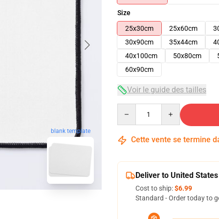
Size
25x30cm
25x60cm
3
30x90cm
35x44cm
4
40x100cm
50x80cm
60x90cm
Voir le guide des tailles
Quantity
blank template
Cette vente se termine 
Deliver to United States
Cost to ship:
$6.99
Standard - Order today to g