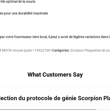
le optimal de la souris
ules pour une durabilité maximale
ar votre fournisseur tiers local, il peut y avoir de légères variations dans 
U
:
MOCK-mouse-pads-1745227661
Catégories
:
Scorpion Plaquettes de so
What Customers Say
lection du protocole de génie Scorpion Pl