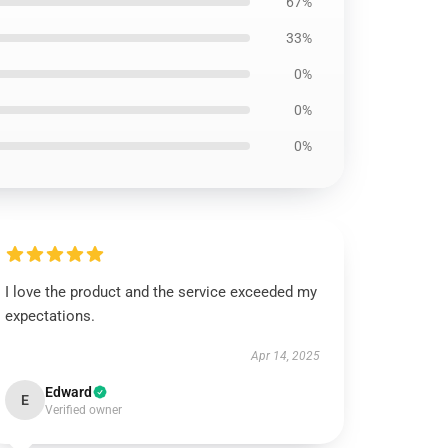
67%
33%
0%
0%
0%
I love the product and the service exceeded my
expectations.
Apr 14, 2025
Edward
E
Verified owner