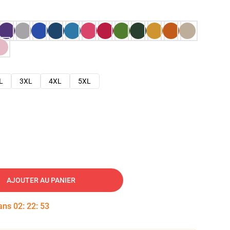
L
3XL
4XL
5XL
AJOUTER AU PANIER
dans
02
:
22
:
52