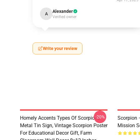
Apr 17, 2025
Alexander
A
Verified owner
Write your review
-20%
Homely Accents Types Of Scorpions
Scorpion –
Metal Tin Sign, Vintage Scorpion Poster
Mission Sc
For Educational Decor Gift, Farm