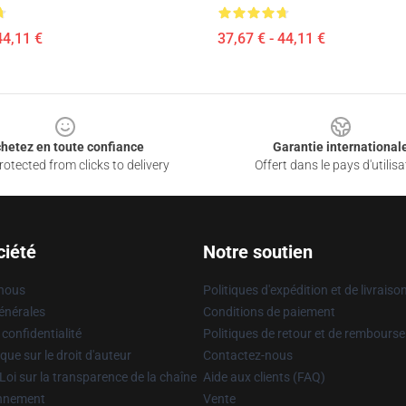
44,11 €
37,67 € - 44,11 €
hetez en toute confiance
Garantie international
otected from clicks to delivery
Offert dans le pays d'utilisa
ciété
Notre soutien
 nous
Politiques d'expédition et de livraiso
énérales
Conditions de paiement
 confidentialité
Politiques de retour et de rembours
que sur le droit d'auteur
Contactez-nous
Loi sur la transparence de la chaîne
Aide aux clients (FAQ)
onnement
Vente