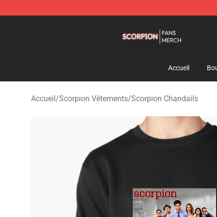
Scorpion Shop - Official Scorpion Merchandise Store
Accueil
Bou
Accueil
/
Scorpion Vêtements
/
Scorpion Chandails