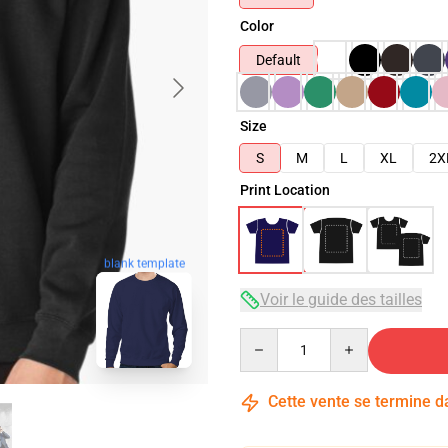
Color
Default
Size
S
M
L
XL
2X
Print Location
blank template
Voir le guide des tailles
Quantity
Cette vente se termine 