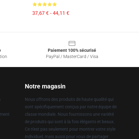
37,67 € - 44,11 €
e
Paiement 100% sécurisé
tion
PayPal / MasterCard / Visa
Notre magasin
n
Nous offrons des produits de haute qualité qui
sont spécifiquement conçus par notre équipe de
ement
classe mondiale. Nous fournissons une variété
de produits qui sont à la fois élégants et beaux.
Ce n'est pas seulement pour montrer votre style
individuel, mais aussi pour vous de partager