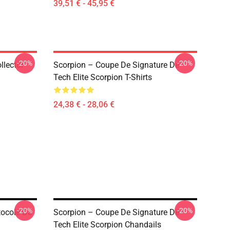
39,51 € - 45,95 €
-20%
-20%
llector
Scorpion – Coupe De Signature De
Tech Elite Scorpion T-Shirts
24,38 € - 28,06 €
-20%
-20%
tocole De
Scorpion – Coupe De Signature De
Tech Elite Scorpion Chandails