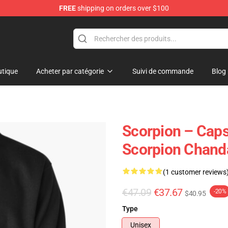
FREE
shipping on orders over $100
tique
Acheter par catégorie
Suivi de commande
Blog
Scorpion – Caps
Scorpion Chanda
(1 customer reviews
€47.09
€37.67
-20%
$40.95
Type
Unisex