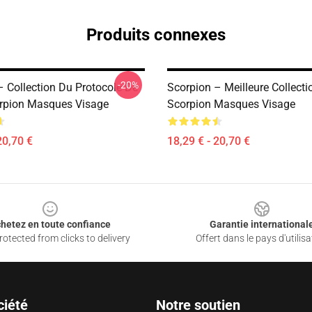
Produits connexes
-20%
– Collection Du Protocole De
Scorpion – Meilleure Collecti
rpion Masques Visage
Scorpion Masques Visage
20,70 €
18,29 € - 20,70 €
hetez en toute confiance
Garantie international
otected from clicks to delivery
Offert dans le pays d'utilisa
ciété
Notre soutien