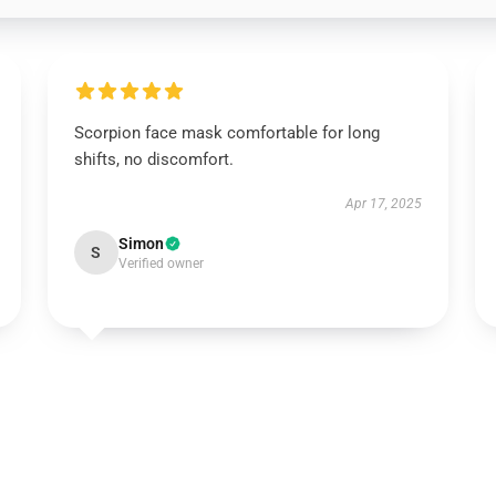
Scorpion face mask comfortable for long
shifts, no discomfort.
Apr 17, 2025
Simon
S
Verified owner