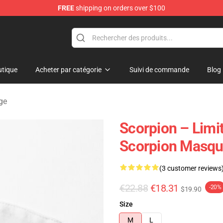
FREE
shipping on orders over $100
tique
Acheter par catégorie
Suivi de commande
Blog
ge
Scorpion – Limi
Scorpion Masqu
(3 customer reviews
€22.88
€18.31
-20%
$19.90
Size
M
L