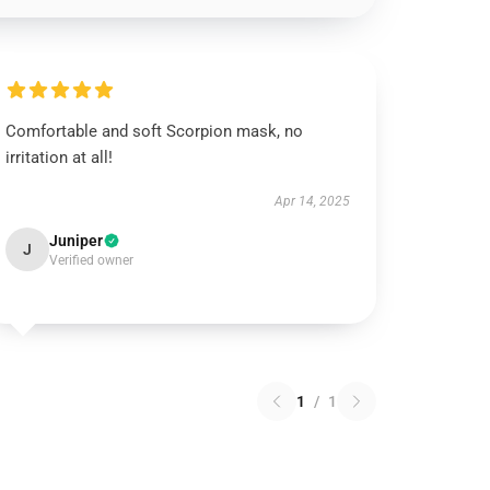
Comfortable and soft Scorpion mask, no
irritation at all!
Apr 14, 2025
Juniper
J
Verified owner
1
/
1