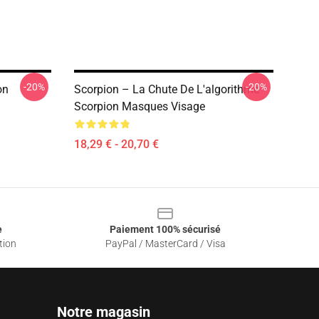
-20%
-20%
on
Scorpion – La Chute De L'algorithme
Scorpion Masques Visage
18,29 € - 20,70 €
e
Paiement 100% sécurisé
tion
PayPal / MasterCard / Visa
Notre magasin