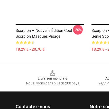
-20%
Scorpion – Nouvelle Édition Cool
Scorpion 
Scorpion Masques Visage
Génie Sco
18,29 € - 20,70 €
18,29 € - 
Footer
Livraison mondiale
Ac
Nous livrons dans plus de 200 pays
24/7 Pr
Contactez-nous
Notre so