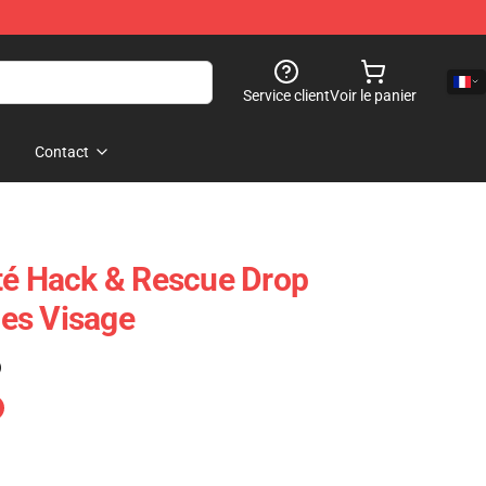
Service client
Voir le panier
Contact
té Hack & Rescue Drop
es Visage
)