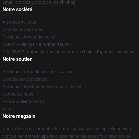
Email
: contact@scorpion-merch.shop
Notre société
À propos de nous
Conditions générales
Politiques de confidentialité
DMCA - Politique sur le droit d'auteur
C.A. SB657 : Loi sur la transparence de la chaîne d'approvisionnement
Notre soutien
Politiques d'expédition et de livraison
Conditions de paiement
Politiques de retour et de remboursement
Contactez-nous
Aide aux clients (FAQ)
Vente
Notre magasin
Nous offrons des produits de haute qualité qui sont spécifiquement
conçus par notre équipe de classe mondiale. Nous fournissons une