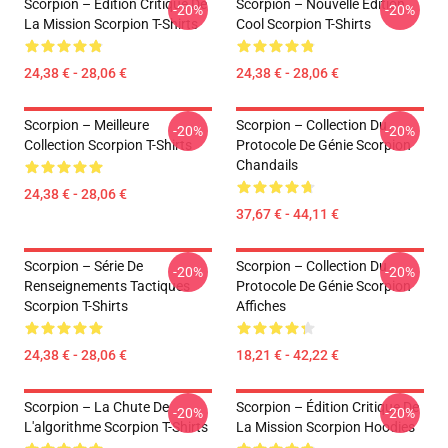
Scorpion – Édition Critique De
Scorpion – Nouvelle Édition
-20%
-20%
La Mission Scorpion T-Shirts
Cool Scorpion T-Shirts
24,38 € - 28,06 €
24,38 € - 28,06 €
Scorpion – Meilleure
Scorpion – Collection Du
-20%
-20%
Collection Scorpion T-Shirts
Protocole De Génie Scorpion
Chandails
24,38 € - 28,06 €
37,67 € - 44,11 €
Scorpion – Série De
Scorpion – Collection Du
-20%
-20%
Renseignements Tactiques
Protocole De Génie Scorpion
Scorpion T-Shirts
Affiches
24,38 € - 28,06 €
18,21 € - 42,22 €
Scorpion – La Chute De
Scorpion – Édition Critique De
-20%
-20%
L'algorithme Scorpion T-Shirts
La Mission Scorpion Hoodies