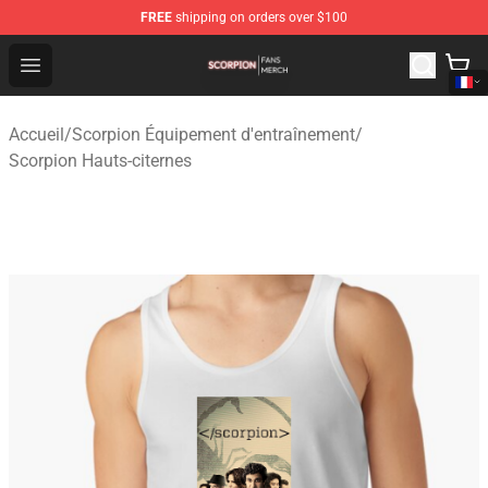
FREE
shipping on orders over $100
Scorpion Shop - Official Scorpion Merchandise Store
Open menu
Accueil
/
Scorpion Équipement d'entraînement
/
Scorpion Hauts-citernes