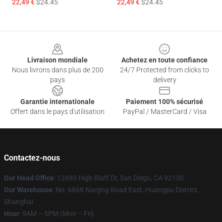
22,49 €
$24.45
22,49 €
$24.45
Footer
Livraison mondiale
Achetez en toute confiance
Nous livrons dans plus de 200
24/7 Protected from clicks to
pays
delivery
Garantie internationale
Paiement 100% sécurisé
Offert dans le pays d'utilisation
PayPal / MasterCard / Visa
Contactez-nous
Our Head Office
: 12680 High Bluff Dr, San Diego, CA 92130
Our Warehouse
: No. 6868 Nanjing Road East, Huangpu District,
Shanghai
Hour
: 9AM – 5PM (Mon – Fri)