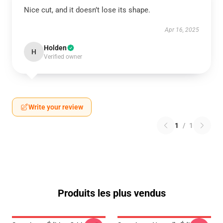
Nice cut, and it doesn’t lose its shape.
Apr 16, 2025
Holden
H
Verified owner
Write your review
1
/
1
Produits les plus vendus