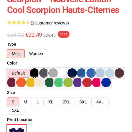
Cool Scorpion Hauts-Citernes
(2 customer reviews)
€28.12
€22.49
-20%
$24.45
Type
Men
Women
Color
Default
Size
S
M
L
XL
2XL
3XL
4XL
5XL
Print Location