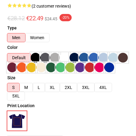
(2 customer reviews)
€28.12
€22.49
-20%
$24.45
Type
Men
Women
Color
Default
Size
S
M
L
XL
2XL
3XL
4XL
5XL
Print Location