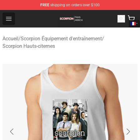
FREE
shipping on orders over $100
Scorpion Shop - Official Scorpion Merchandise Store
Open menu
Accueil
/
Scorpion Équipement d'entraînement
/
Scorpion Hauts-citernes