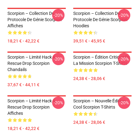
Scorpion – Collection Du
Scorpion – Collection Du
-20%
-20%
Protocole De Génie Scorpion
Protocole De Génie Scorpion
Affiches
Hoodies
18,21 € - 42,22 €
39,51 € - 45,95 €
Scorpion – Limité Hack &
Scorpion – Édition Critique De
-20%
-20%
Rescue Drop Scorpion
La Mission Scorpion T-Shirts
Chandails
24,38 € - 28,06 €
37,67 € - 44,11 €
Scorpion – Limité Hack &
Scorpion – Nouvelle Édition
-20%
-20%
Rescue Drop Scorpion
Cool Scorpion T-Shirts
Affiches
24,38 € - 28,06 €
18,21 € - 42,22 €